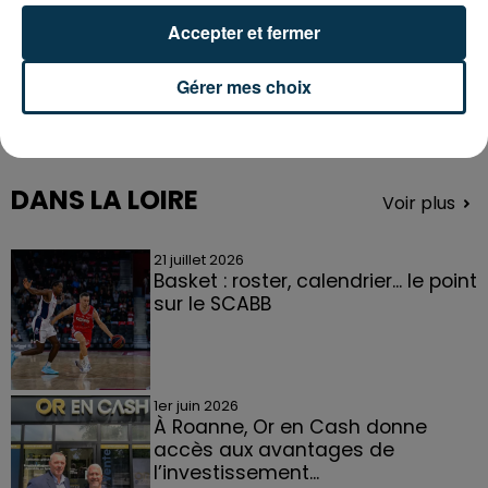
Accepter et fermer
Gérer mes choix
DANS LA LOIRE
Voir plus
21 juillet 2026
Basket : roster, calendrier... le point
sur le SCABB
1er juin 2026
À Roanne, Or en Cash donne
accès aux avantages de
l’investissement...