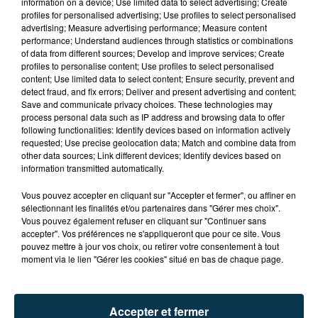
information on a device; Use limited data to select advertising; Create
profiles for personalised advertising; Use profiles to select personalised
advertising; Measure advertising performance; Measure content
performance; Understand audiences through statistics or combinations
of data from different sources; Develop and improve services; Create
profiles to personalise content; Use profiles to select personalised
content; Use limited data to select content; Ensure security, prevent and
detect fraud, and fix errors; Deliver and present advertising and content;
Save and communicate privacy choices. These technologies may
process personal data such as IP address and browsing data to offer
following functionalities: Identify devices based on information actively
requested; Use precise geolocation data; Match and combine data from
other data sources; Link different devices; Identify devices based on
QUI EST CET ANCIEN VERT QUI DÉBARQUE
information transmitted automatically.
AVEC LE MAILLOT DE L'ASSE DANS...
Vous pouvez accepter en cliquant sur "Accepter et fermer", ou affiner en
sélectionnant les finalités et/ou partenaires dans "Gérer mes choix".
Vous pouvez également refuser en cliquant sur "Continuer sans
accepter". Vos préférences ne s'appliqueront que pour ce site. Vous
pouvez mettre à jour vos choix, ou retirer votre consentement à tout
moment via le lien "Gérer les cookies" situé en bas de chaque page.
Accepter et fermer