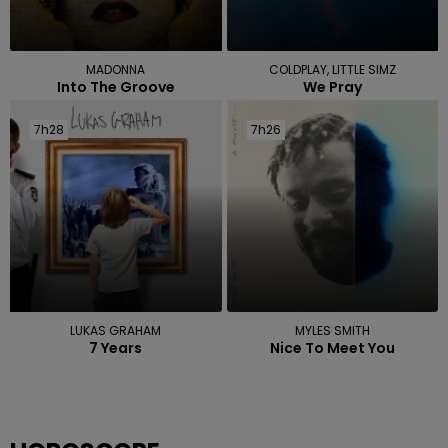
MADONNA
COLDPLAY, LITTLE SIMZ
Into The Groove
We Pray
7h28
7h28
7h26
7h26
LUKAS GRAHAM
MYLES SMITH
7 Years
Nice To Meet You