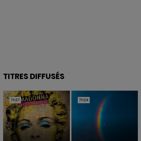
TITRES DIFFUSÉS
7h37
7h37
7h34
7h34