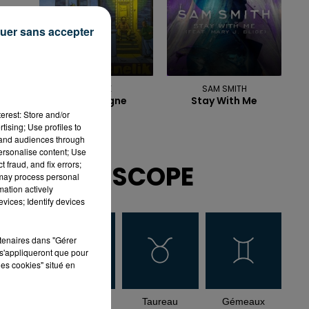
uer sans accepter
MENELIK
SAM SMITH
Tout Baigne
Stay With Me
erest: Store and/or
tising; Use profiles to
tand audiences through
personalise content; Use
 fraud, and fix errors;
HOROSCOPE
 may process personal
mation actively
vices; Identify devices
rtenaires dans "Gérer
s'appliqueront que pour
les cookies" situé en
Bélier
Taureau
Gémeaux