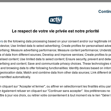
Contin
Le respect de votre vie privée est notre priorité
ers
do the following data processing based on your consent and/or our legitimate int
device; Use limited data to select advertising; Create profiles for personalised adver
vertising; Measure advertising performance; Measure content performance; Unders
ns of data from different sources; Develop and improve services; Create profiles to 
alised content; Use limited data to select content; Ensure security, prevent and detect
ertising and content; Save and communicate privacy choices. These technologies
and browsing data to offer following functionalities: Identify devices based on infor
eolocation data; Match and combine data from other data sources; Link different de
nsmitted automatically.
cliquant sur "Accepter et fermer", ou affiner en sélectionnant les finalités et/ou pa
 également refuser en cliquant sur "Continuer sans accepter". Vos préférences ne 
tre à jour vos choix, ou retirer votre consentement à tout moment via le lien "Gérer 