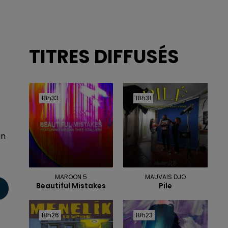
TITRES DIFFUSÉS
18h33
18h33
18h31
18h31
un
MAROON 5
MAUVAIS DJO
Beautiful Mistakes
Pile
18h26
18h26
18h23
18h23