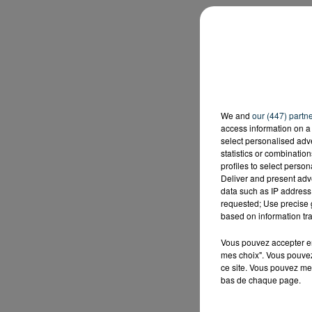
We and
our (447) partn
access information on a 
select personalised ad
statistics or combinatio
profiles to select person
Deliver and present adv
data such as IP address 
requested; Use precise g
based on information tra
Vous pouvez accepter en 
mes choix". Vous pouvez
ce site. Vous pouvez met
bas de chaque page.