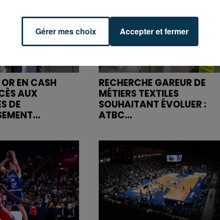
Gérer mes choix
Accepter et fermer
 OR EN CASH
RECHERCHE GAREUR DE
CÈS AUX
MÉTIERS TEXTILES
S DE
SOUHAITANT ÉVOLUER :
SEMENT...
ATBC...