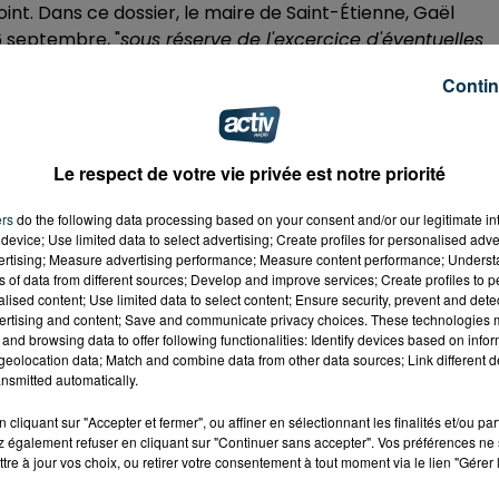
joint. Dans ce dossier, le maire de Saint-Étienne, Gaël
26 septembre, "
sous réserve de l'excercice d'éventuelles
eur de la République ce vendredi.
Contin
intenant près de 3 ans et
les révélations de Médiapart
en
orrectionnel pour "
chantage, soustraction et
de l'autorité publique
". Il encourt 5 ans de prison.
Le respect de votre vie privée est notre priorité
(ndlr, Pierre Gauttieri, Gilles Rossary-Lenglet, Samy Kefi
ers
do the following data processing based on your consent and/or our legitimate int
hilippe Buil et Chantal Sabatier).
device; Use limited data to select advertising; Create profiles for personalised adver
vertising; Measure advertising performance; Measure content performance; Unders
ns of data from different sources; Develop and improve services; Create profiles to 
alised content; Use limited data to select content; Ensure security, prevent and detect
ertising and content; Save and communicate privacy choices. These technologies
and browsing data to offer following functionalities: Identify devices based on infor
eolocation data; Match and combine data from other data sources; Link different de
nsmitted automatically.
cliquant sur "Accepter et fermer", ou affiner en sélectionnant les finalités et/ou pa
 également refuser en cliquant sur "Continuer sans accepter". Vos préférences ne 
tre à jour vos choix, ou retirer votre consentement à tout moment via le lien "Gérer 