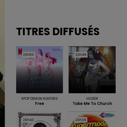
TITRES DIFFUSÉS
20h50
20h50
20h46
20h46
KPOP DEMON HUNTERS
HOZIER
Free
Take Me To Church
20h43
20h43
20h39
20h39