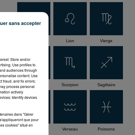
uer sans accepter
Cancer
Lion
Vierge
-
erest: Store and/or
tising; Use profiles to
tand audiences through
personalise content; Use
 fraud, and fix errors;
Balance
Scorpion
Sagittaire
 may process personal
mation actively
vices; Identify devices
rtenaires dans "Gérer
s'appliqueront que pour
les cookies" situé en
Capricorne
Verseau
Poissons