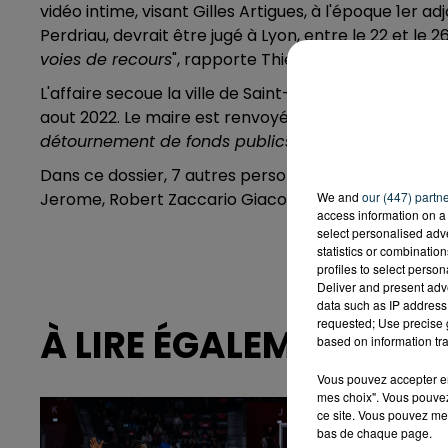
vidéo intime, visant Gilles Artigues, à l'époque 1er ad
Perdriau, devrait être jugé à Lyon, entre le 22 et le 
voies de recours
", rapporte Thierry Dran, le procur
L'affaire secoue la ville de Saint-Étienne depuis ma
aout 2022. Le maire est renvoyé devant le tribunal c
détournement de fonds publics par un dépositaire 
Dans ce dossier, 7 autres personnes sont poursuivies 
We and
our (447) partn
Jerome, Robert Zaccario Giacomel, Nicolas Deville, P
access information on a 
select personalised ad
statistics or combinatio
profiles to select person
Deliver and present adv
data such as IP address 
requested; Use precise g
À LIRE ÉGALEMENT
based on information tra
Vous pouvez accepter en 
mes choix". Vous pouvez
ce site. Vous pouvez met
bas de chaque page.