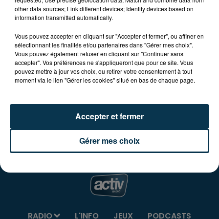
other data sources; Link different devices; Identify devices based on
information transmitted automatically.
Tarif
Payant
Vous pouvez accepter en cliquant sur "Accepter et fermer", ou affiner en
sélectionnant les finalités et/ou partenaires dans "Gérer mes choix".
Vous pouvez également refuser en cliquant sur "Continuer sans
accepter". Vos préférences ne s'appliqueront que pour ce site. Vous
Mardi 6 décembre 2022 à 20H, venez encourager les
pouvez mettre à jour vos choix, ou retirer votre consentement à tout
Choraliens qui affronteront l'équipe de Boulogne-
moment via le lien "Gérer les cookies" situé en bas de chaque page.
Levallois, à la Halle André Vacheresse à Roanne.
Infos et billetterie
chorale-roanne.com
Accepter et fermer
Gérer mes choix
RADIO
L'INFO
JEUX
PODCASTS