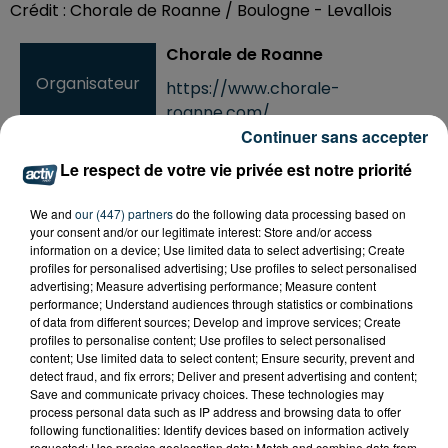
Crédit :
Chorale de Roanne / Boulogne - Levallois
Chorale de Roanne
Organisateur
https://www.chorale-
roanne.com/
Continuer sans accepter
Le respect de votre vie privée est notre priorité
Ajouter à votre calendrier
We and
our (447) partners
do the following data processing based on
your consent and/or our legitimate interest: Store and/or access
information on a device; Use limited data to select advertising; Create
profiles for personalised advertising; Use profiles to select personalised
du
6 décembre 2022 à 20h00
advertising; Measure advertising performance; Measure content
Date
performance; Understand audiences through statistics or combinations
au
6 décembre 2022 à 20h51
of data from different sources; Develop and improve services; Create
profiles to personalise content; Use profiles to select personalised
content; Use limited data to select content; Ensure security, prevent and
detect fraud, and fix errors; Deliver and present advertising and content;
Save and communicate privacy choices. These technologies may
Lieu
Halle André Vacheresse à Roanne
process personal data such as IP address and browsing data to offer
following functionalities: Identify devices based on information actively
requested; Use precise geolocation data; Match and combine data from