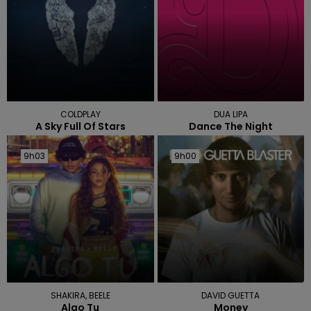
COLDPLAY
DUA LIPA
A Sky Full Of Stars
Dance The Night
9h03
9h03
9h00
9h00
SHAKIRA, BEELE
DAVID GUETTA
Algo Tu
Money