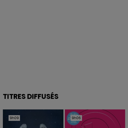
TITRES DIFFUSÉS
9h09
9h09
9h06
9h06