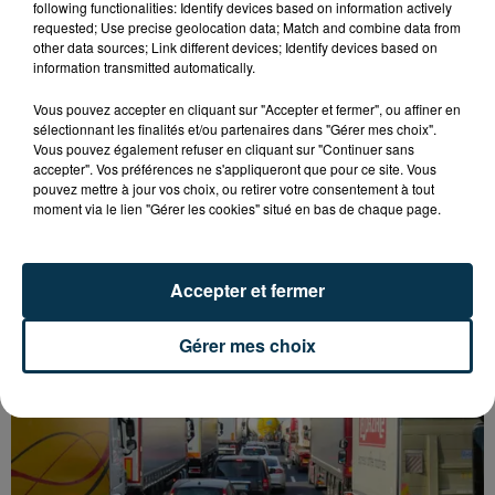
following functionalities: Identify devices based on information actively
requested; Use precise geolocation data; Match and combine data from
other data sources; Link different devices; Identify devices based on
information transmitted automatically.
Vous pouvez accepter en cliquant sur "Accepter et fermer", ou affiner en
sélectionnant les finalités et/ou partenaires dans "Gérer mes choix".
Vous pouvez également refuser en cliquant sur "Continuer sans
accepter". Vos préférences ne s'appliqueront que pour ce site. Vous
pouvez mettre à jour vos choix, ou retirer votre consentement à tout
moment via le lien "Gérer les cookies" situé en bas de chaque page.
L’ASSE RÉDUIT FACE À SOCHAUX, UNE
PREMIÈRE VICTOIRE POUR NOS VERTS ?
Accepter et fermer
Gérer mes choix