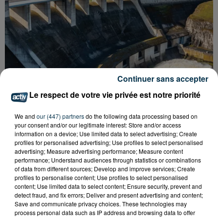
Continuer sans accepter
Le respect de votre vie privée est notre priorité
We and
our (447) partners
do the following data processing based on
your consent and/or our legitimate interest: Store and/or access
information on a device; Use limited data to select advertising; Create
CYANOBACTÉRIES : LE PRÉFÊT PREND UN
profiles for personalised advertising; Use profiles to select personalised
advertising; Measure advertising performance; Measure content
ARRÊTÉ POUR LES ACTIVITÉS DE...
performance; Understand audiences through statistics or combinations
of data from different sources; Develop and improve services; Create
profiles to personalise content; Use profiles to select personalised
content; Use limited data to select content; Ensure security, prevent and
detect fraud, and fix errors; Deliver and present advertising and content;
Save and communicate privacy choices. These technologies may
process personal data such as IP address and browsing data to offer