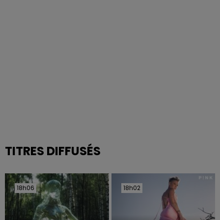
TITRES DIFFUSÉS
18h06
18h06
18h02
18h02