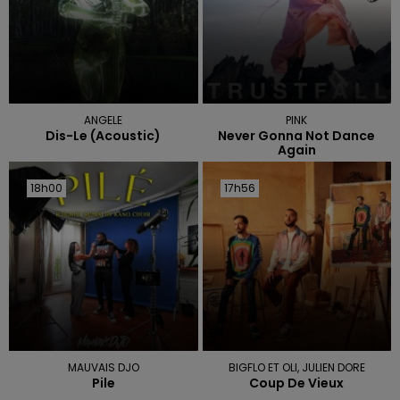
ANGELE
PINK
Dis-Le (acoustic)
Never Gonna Not Dance
Again
18h00
18h00
17h56
17h56
MAUVAIS DJO
BIGFLO ET OLI, JULIEN DORE
Pile
Coup De Vieux