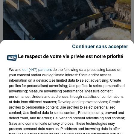
Continuer sans accepter
Le respect de votre vie privée est notre priorité
We and
our (447) partners
do the following data processing based on
your consent and/or our legitimate interest: Store and/or access
CYANOBACTÉRIES : LE PRÉFÊT PREND UN
information on a device; Use limited data to select advertising; Create
ARRÊTÉ POUR LES ACTIVITÉS DE...
profiles for personalised advertising; Use profiles to select personalised
advertising; Measure advertising performance; Measure content
performance; Understand audiences through statistics or combinations
of data from different sources; Develop and improve services; Create
profiles to personalise content; Use profiles to select personalised
content; Use limited data to select content; Ensure security, prevent and
detect fraud, and fix errors; Deliver and present advertising and content;
Save and communicate privacy choices. These technologies may
process personal data such as IP address and browsing data to offer
following functionalities: Identify devices based on information actively