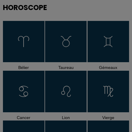
HOROSCOPE
Bélier
Taureau
Gémeaux
Cancer
Lion
Vierge