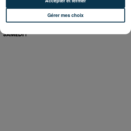
Accepter et fermer
Gérer mes choix
BISON FUTÉ HISSE LE DRAPEAU ROUGE CE
SAMEDI !