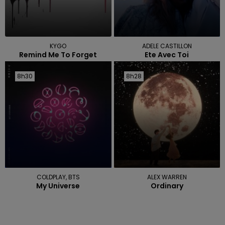
KYGO
ADELE CASTILLON
Remind Me To Forget
Ete Avec Toi
8h30
8h30
8h28
8h28
COLDPLAY, BTS
ALEX WARREN
My Universe
Ordinary