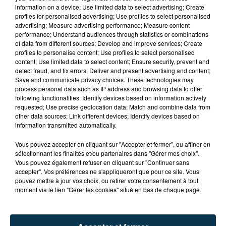
information on a device; Use limited data to select advertising; Create
profiles for personalised advertising; Use profiles to select personalised
advertising; Measure advertising performance; Measure content
performance; Understand audiences through statistics or combinations
of data from different sources; Develop and improve services; Create
profiles to personalise content; Use profiles to select personalised
content; Use limited data to select content; Ensure security, prevent and
detect fraud, and fix errors; Deliver and present advertising and content;
L’ASSE RÉDUIT FACE À SOCHAUX, UNE
Save and communicate privacy choices. These technologies may
PREMIÈRE VICTOIRE POUR NOS VERTS ?
process personal data such as IP address and browsing data to offer
following functionalities: Identify devices based on information actively
requested; Use precise geolocation data; Match and combine data from
other data sources; Link different devices; Identify devices based on
information transmitted automatically.
Vous pouvez accepter en cliquant sur "Accepter et fermer", ou affiner en
sélectionnant les finalités et/ou partenaires dans "Gérer mes choix".
Vous pouvez également refuser en cliquant sur "Continuer sans
accepter". Vos préférences ne s'appliqueront que pour ce site. Vous
pouvez mettre à jour vos choix, ou retirer votre consentement à tout
moment via le lien "Gérer les cookies" situé en bas de chaque page.