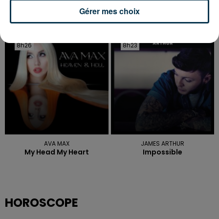
Gérer mes choix
SIA
JOSEPH KAMEL
Unstoppable
Crash
8h26
8h26
8h23
8h23
AVA MAX
JAMES ARTHUR
My Head My Heart
Impossible
HOROSCOPE