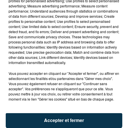
profiles for personalised advertising; Use profiles to select personalised
advertising; Measure advertising performance; Measure content
performance; Understand audiences through statistics or combinations
of data from different sources; Develop and improve services; Create
profiles to personalise content; Use profiles to select personalised
content; Use limited data to select content; Ensure security, prevent and
detect fraud, and fix errors; Deliver and present advertising and content;
Save and communicate privacy choices. These technologies may
process personal data such as IP address and browsing data to offer
following functionalities: Identify devices based on information actively
requested; Use precise geolocation data; Match and combine data from
TITRES DIFFUSÉS
other data sources; Link different devices; Identify devices based on
information transmitted automatically.
Vous pouvez accepter en cliquant sur "Accepter et fermer", ou affiner en
sélectionnant les finalités et/ou partenaires dans "Gérer mes choix".
8h36
8h36
8h33
8h33
Vous pouvez également refuser en cliquant sur "Continuer sans
accepter". Vos préférences ne s'appliqueront que pour ce site. Vous
pouvez mettre à jour vos choix, ou retirer votre consentement à tout
moment via le lien "Gérer les cookies" situé en bas de chaque page.
Accepter et fermer