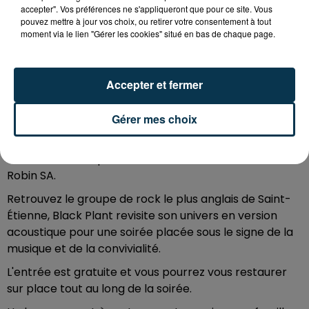
accepter". Vos préférences ne s'appliqueront que pour ce site. Vous
pouvez mettre à jour vos choix, ou retirer votre consentement à tout
moment via le lien "Gérer les cookies" situé en bas de chaque page.
Tarif
Gratuit
Accepter et fermer
Une soirée live à ne pas manquer sur la terrasse du Fil
Gérer mes choix
!
Mercredi 18 juin, à partir de 18h, venez profiter d'un
concert acoustique avec Black Plant Acoustic et
Robin SA.
Retrouvez le groupe de rock le plus anglais de Saint-
Étienne, Black Plant revisite son univers en version
acoustique pour une soirée placée sous le signe de la
musique et de la convivialité.
L'entrée est gratuite et vous pourrez vous restaurer
sur place tout au long de la soirée.