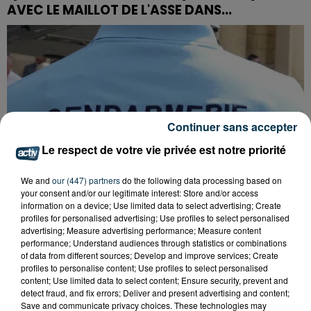
AVEC LE MAILLOT DE L'ASSE DANS...
Continuer sans accepter
Le respect de votre vie privée est notre priorité
We and
our (447) partners
do the following data processing based on
your consent and/or our legitimate interest: Store and/or access
information on a device; Use limited data to select advertising; Create
profiles for personalised advertising; Use profiles to select personalised
advertising; Measure advertising performance; Measure content
performance; Understand audiences through statistics or combinations
of data from different sources; Develop and improve services; Create
FOREZTIVAL : DROGUÉ ET TENANT DES
profiles to personalise content; Use profiles to select personalised
PROPOS DÉPLACÉS, UN FESTIVALIER A...
content; Use limited data to select content; Ensure security, prevent and
detect fraud, and fix errors; Deliver and present advertising and content;
Save and communicate privacy choices. These technologies may