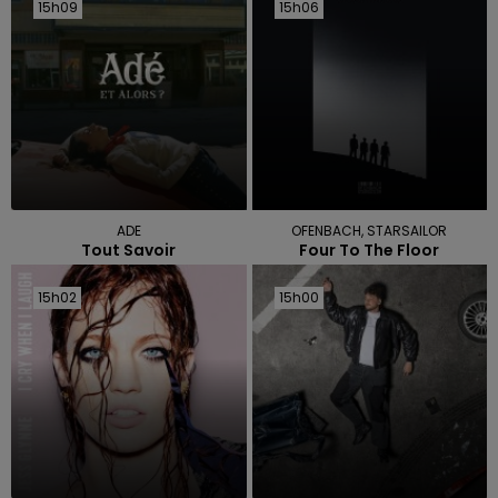
15h09
15h09
15h06
15h06
ADE
OFENBACH, STARSAILOR
Tout Savoir
Four To The Floor
15h02
15h02
15h00
15h00