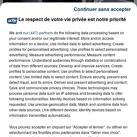
Continuer sans accepter
Le respect de votre vie privée est notre priorité
APRÈS UN CASSE EN HAUTE-LOIRE, LES
We and
our (447) partners
do the following data processing based on
VOLEURS ARRÊTÉS À...
your consent and/or our legitimate interest: Store and/or access
information on a device; Use limited data to select advertising; Create
profiles for personalised advertising; Use profiles to select personalised
advertising; Measure advertising performance; Measure content
performance; Understand audiences through statistics or combinations
of data from different sources; Develop and improve services; Create
profiles to personalise content; Use profiles to select personalised
content; Use limited data to select content; Ensure security, prevent and
detect fraud, and fix errors; Deliver and present advertising and content;
Save and communicate privacy choices. These technologies may
process personal data such as IP address and browsing data to offer
following functionalities: Identify devices based on information actively
requested; Use precise geolocation data; Match and combine data from
other data sources; Link different devices; Identify devices based on
information transmitted automatically.
Vous pouvez accepter en cliquant sur "Accepter et fermer", ou affiner en
sélectionnant les finalités et/ou partenaires dans "Gérer mes choix".