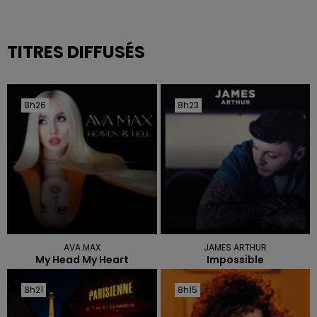
TITRES DIFFUSÉS
8h26
8h26
8h23
8h23
AVA MAX
JAMES ARTHUR
My Head My Heart
Impossible
8h21
8h21
8h15
8h15