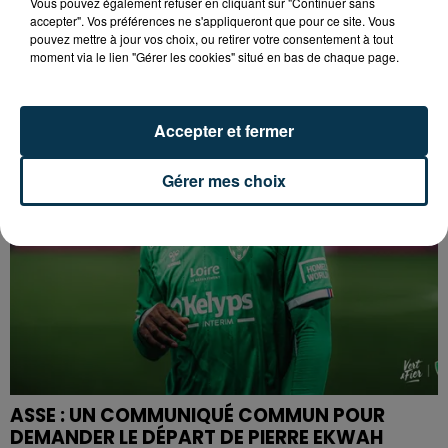
Vous pouvez également refuser en cliquant sur "Continuer sans
accepter". Vos préférences ne s'appliqueront que pour ce site. Vous
SAINT-ETIENNE : DÉPART DE FEU RUE ROGER
pouvez mettre à jour vos choix, ou retirer votre consentement à tout
SALENGRO, LE SECTEUR À ÉVITER
moment via le lien "Gérer les cookies" situé en bas de chaque page.
Accepter et fermer
Gérer mes choix
ASSE : UN COMMUNIQUÉ COMMUN POUR
DEMANDER LE DÉPART DE PIERRE EKWAH