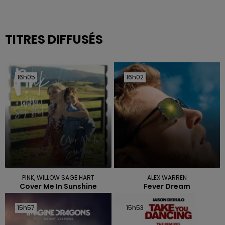
TITRES DIFFUSÉS
16h05
16h05
16h02
16h02
PINK, WILLOW SAGE HART
ALEX WARREN
Cover Me In Sunshine
Fever Dream
15h57
15h57
15h53
15h53