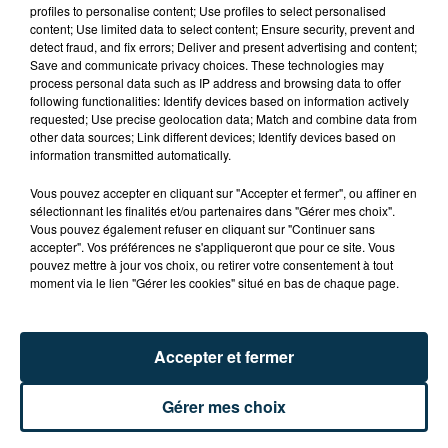
SAINT-ETIENNE : UN ENFANT DÉCÈDE APRÈS
profiles to personalise content; Use profiles to select personalised
content; Use limited data to select content; Ensure security, prevent and
UNE CHUTE DU 8E ÉTAGE
detect fraud, and fix errors; Deliver and present advertising and content;
Save and communicate privacy choices. These technologies may
process personal data such as IP address and browsing data to offer
following functionalities: Identify devices based on information actively
requested; Use precise geolocation data; Match and combine data from
other data sources; Link different devices; Identify devices based on
information transmitted automatically.
Vous pouvez accepter en cliquant sur "Accepter et fermer", ou affiner en
sélectionnant les finalités et/ou partenaires dans "Gérer mes choix".
Vous pouvez également refuser en cliquant sur "Continuer sans
accepter". Vos préférences ne s'appliqueront que pour ce site. Vous
pouvez mettre à jour vos choix, ou retirer votre consentement à tout
moment via le lien "Gérer les cookies" situé en bas de chaque page.
Accepter et fermer
15 000 PERSONNES ATTENDUES À
Gérer mes choix
MONTBRISON POUR LE TOUR DE FRANCE
FÉMININ