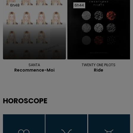
6h48
6h48
6h44
6h44
SANTA
TWENTY ONE PILOTS
Recommence-Moi
Ride
HOROSCOPE