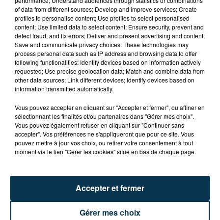
performance; Understand audiences through statistics or combinations
of data from different sources; Develop and improve services; Create
profiles to personalise content; Use profiles to select personalised
content; Use limited data to select content; Ensure security, prevent and
FOREZTIVAL : DROGUÉ ET TENANT DES
detect fraud, and fix errors; Deliver and present advertising and content;
PROPOS DÉPLACÉS, UN FESTIVALIER A...
Save and communicate privacy choices. These technologies may
process personal data such as IP address and browsing data to offer
following functionalities: Identify devices based on information actively
requested; Use precise geolocation data; Match and combine data from
other data sources; Link different devices; Identify devices based on
information transmitted automatically.
Vous pouvez accepter en cliquant sur "Accepter et fermer", ou affiner en
sélectionnant les finalités et/ou partenaires dans "Gérer mes choix".
Vous pouvez également refuser en cliquant sur "Continuer sans
accepter". Vos préférences ne s'appliqueront que pour ce site. Vous
pouvez mettre à jour vos choix, ou retirer votre consentement à tout
moment via le lien "Gérer les cookies" situé en bas de chaque page.
Accepter et fermer
Gérer mes choix