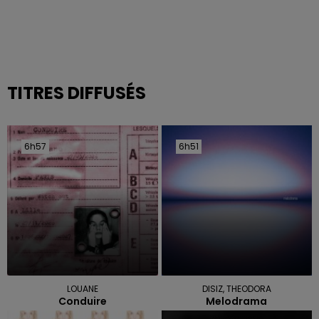
TITRES DIFFUSÉS
6h57
6h57
6h51
6h51
LOUANE
DISIZ, THEODORA
Conduire
Melodrama