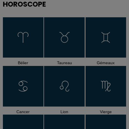
HOROSCOPE
Bélier
Taureau
Gémeaux
Cancer
Lion
Vierge