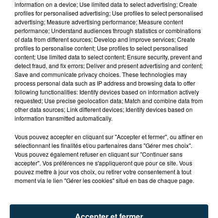
information on a device; Use limited data to select advertising; Create
profiles for personalised advertising; Use profiles to select personalised
advertising; Measure advertising performance; Measure content
performance; Understand audiences through statistics or combinations
of data from different sources; Develop and improve services; Create
profiles to personalise content; Use profiles to select personalised
content; Use limited data to select content; Ensure security, prevent and
detect fraud, and fix errors; Deliver and present advertising and content;
Save and communicate privacy choices. These technologies may
process personal data such as IP address and browsing data to offer
following functionalities: Identify devices based on information actively
requested; Use precise geolocation data; Match and combine data from
other data sources; Link different devices; Identify devices based on
information transmitted automatically.
TITRES DIFFUSÉS
Vous pouvez accepter en cliquant sur "Accepter et fermer", ou affiner en
sélectionnant les finalités et/ou partenaires dans "Gérer mes choix".
Vous pouvez également refuser en cliquant sur "Continuer sans
14h54
14h54
14h50
14h50
accepter". Vos préférences ne s'appliqueront que pour ce site. Vous
pouvez mettre à jour vos choix, ou retirer votre consentement à tout
moment via le lien "Gérer les cookies" situé en bas de chaque page.
Accepter et fermer