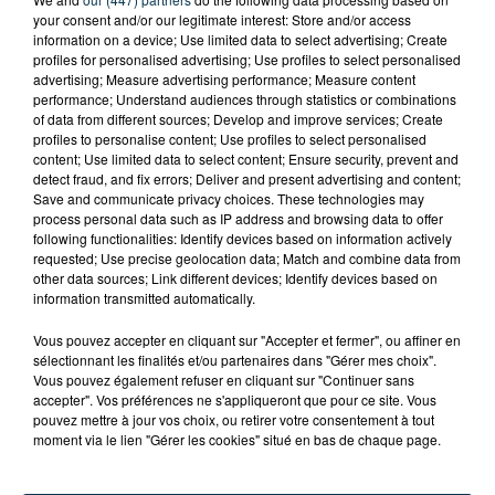
your consent and/or our legitimate interest: Store and/or access
information on a device; Use limited data to select advertising; Create
profiles for personalised advertising; Use profiles to select personalised
advertising; Measure advertising performance; Measure content
performance; Understand audiences through statistics or combinations
of data from different sources; Develop and improve services; Create
profiles to personalise content; Use profiles to select personalised
content; Use limited data to select content; Ensure security, prevent and
detect fraud, and fix errors; Deliver and present advertising and content;
Save and communicate privacy choices. These technologies may
process personal data such as IP address and browsing data to offer
following functionalities: Identify devices based on information actively
requested; Use precise geolocation data; Match and combine data from
other data sources; Link different devices; Identify devices based on
information transmitted automatically.
TITRES DIFFUSÉS
Vous pouvez accepter en cliquant sur "Accepter et fermer", ou affiner en
sélectionnant les finalités et/ou partenaires dans "Gérer mes choix".
Vous pouvez également refuser en cliquant sur "Continuer sans
accepter". Vos préférences ne s'appliqueront que pour ce site. Vous
pouvez mettre à jour vos choix, ou retirer votre consentement à tout
9h16
9h16
9h09
9h09
moment via le lien "Gérer les cookies" situé en bas de chaque page.