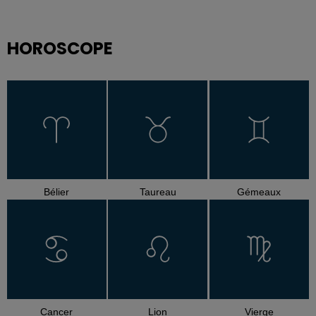
HOROSCOPE
Bélier
Taureau
Gémeaux
Cancer
Lion
Vierge