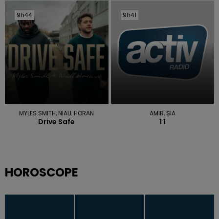
9h44
9h44
9h41
9h41
MYLES SMITH, NIALL HORAN
AMIR, SIA
Drive Safe
1 1
HOROSCOPE