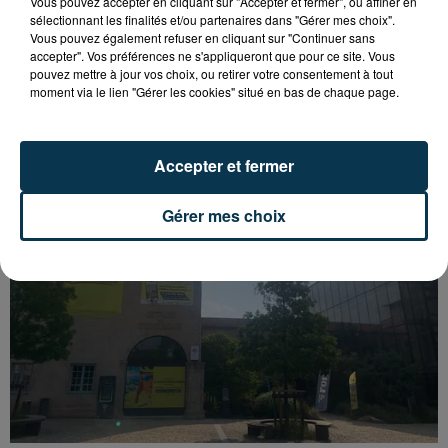
Vous pouvez accepter en cliquant sur "Accepter et fermer", ou affiner en
sélectionnant les finalités et/ou partenaires dans "Gérer mes choix".
Vous pouvez également refuser en cliquant sur "Continuer sans
accepter". Vos préférences ne s'appliqueront que pour ce site. Vous
SAINT-ETIENNE : UN ENFANT DÉCÈDE APRÈS
pouvez mettre à jour vos choix, ou retirer votre consentement à tout
moment via le lien "Gérer les cookies" situé en bas de chaque page.
UNE CHUTE DU 8E ÉTAGE
Accepter et fermer
Gérer mes choix