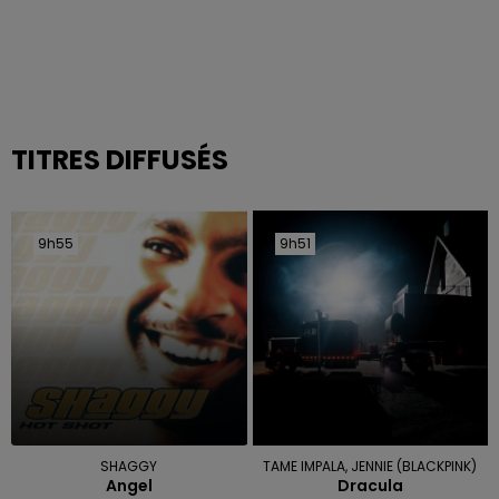
TITRES DIFFUSÉS
9h55
9h55
9h51
9h51
SHAGGY
TAME IMPALA, JENNIE (BLACKPINK)
Angel
Dracula