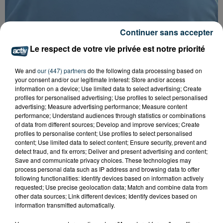
Continuer sans accepter
Le respect de votre vie privée est notre priorité
FOREZTIVAL : DROGUÉ ET TENANT DES
We and
our (447) partners
do the following data processing based on
PROPOS DÉPLACÉS, UN FESTIVALIER A...
your consent and/or our legitimate interest: Store and/or access
information on a device; Use limited data to select advertising; Create
profiles for personalised advertising; Use profiles to select personalised
advertising; Measure advertising performance; Measure content
performance; Understand audiences through statistics or combinations
of data from different sources; Develop and improve services; Create
profiles to personalise content; Use profiles to select personalised
content; Use limited data to select content; Ensure security, prevent and
detect fraud, and fix errors; Deliver and present advertising and content;
Save and communicate privacy choices. These technologies may
process personal data such as IP address and browsing data to offer
following functionalities: Identify devices based on information actively
requested; Use precise geolocation data; Match and combine data from
other data sources; Link different devices; Identify devices based on
information transmitted automatically.