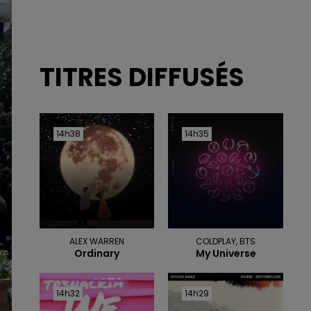
TITRES DIFFUSÉS
14h38
14h38
14h35
14h35
ALEX WARREN
COLDPLAY, BTS
Ordinary
My Universe
14h32
14h32
14h29
14h29