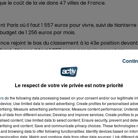
e le coût de la vie dans 47 villes de France.
 Paris où il faut 1 557 euros pour vivre, suivi de Nanterre
 budget de 1 256 euros par mois.
rance rejoint le bas du classement à la 43e position devant
Saint-Etienne, il faut 1 037 euros par mois pour vivre.
Contin
e des 5 villes où la progression est la plus forte d'une ann
ise nouvelle, le prix des loyers en un an augmente de 3,77%
Le respect de votre vie privée est notre priorité
 des 881 euros à Paris.
ers
do the following data processing based on your consent and/or our legitimate int
device; Use limited data to select advertising; Create profiles for personalised adver
vertising; Measure advertising performance; Measure content performance; Unders
 du dépôt de cookies que vous avez exprimé. Si vous
ns of data from different sources; Develop and improve services; Create profiles to 
 votre accord en cliquant sur le bouton ci-dessous.
alised content; Use limited data to select content; Ensure security, prevent and detect
ertising and content; Save and communicate privacy choices. These technologies
and browsing data to offer following functionalities: Identify devices based on infor
her l'élément
eolocation data; Match and combine data from other data sources; Link different de