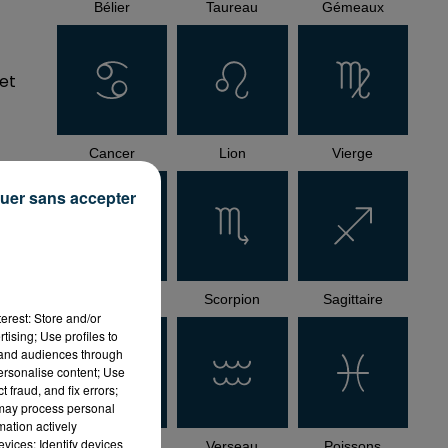
Bélier
Taureau
Gémeaux
 et
Cancer
Lion
Vierge
uer sans accepter
ée
Balance
Scorpion
Sagittaire
erest: Store and/or
tising; Use profiles to
tand audiences through
personalise content; Use
 fraud, and fix errors;
 may process personal
mation actively
vices; Identify devices
Capricorne
Verseau
Poissons