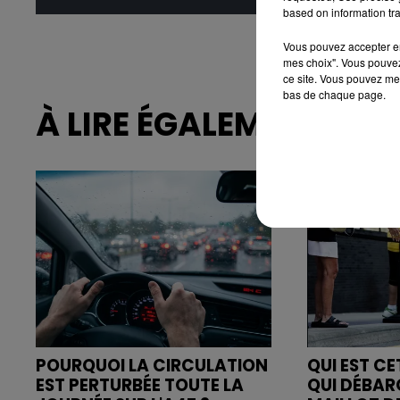
based on information tra
Vous pouvez accepter en 
mes choix". Vous pouvez
ce site. Vous pouvez met
bas de chaque page.
À LIRE ÉGALEMENT
POURQUOI LA CIRCULATION
QUI EST C
EST PERTURBÉE TOUTE LA
QUI DÉBAR