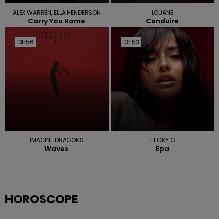
ALEX WARREN, ELLA HENDERSON
LOUANE
Carry You Home
Conduire
13h56
13h56
13h53
13h53
IMAGINE DRAGONS
BECKY G
Waves
Epa
HOROSCOPE