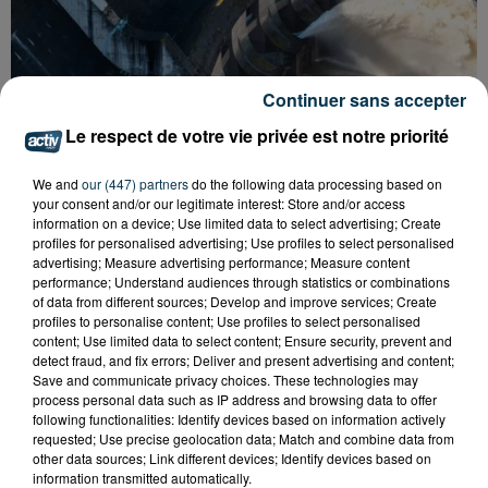
Continuer sans accepter
Le respect de votre vie privée est notre priorité
CYANOBACTÉRIES : LE PRÉFÊT PREND UN
We and
our (447) partners
do the following data processing based on
ARRÊTÉ POUR LES ACTIVITÉS DE...
your consent and/or our legitimate interest: Store and/or access
information on a device; Use limited data to select advertising; Create
profiles for personalised advertising; Use profiles to select personalised
advertising; Measure advertising performance; Measure content
performance; Understand audiences through statistics or combinations
of data from different sources; Develop and improve services; Create
profiles to personalise content; Use profiles to select personalised
content; Use limited data to select content; Ensure security, prevent and
detect fraud, and fix errors; Deliver and present advertising and content;
Save and communicate privacy choices. These technologies may
process personal data such as IP address and browsing data to offer
following functionalities: Identify devices based on information actively
requested; Use precise geolocation data; Match and combine data from
other data sources; Link different devices; Identify devices based on
information transmitted automatically.