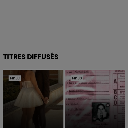
TITRES DIFFUSÉS
14h03
14h03
14h00
14h00