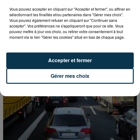
Vous pouvez accepter en cliquant sur "Accepter et fermer", ou affiner en
sélectionnant les finalités et/ou partenaires dans "Gérer mes choix".
Vous pouvez également refuser en cliquant sur "Continuer sans
accepter". Vos préférences ne s'appliqueront que pour ce site. Vous
L’ASSE RÉDUIT FACE À SOCHAUX, UNE
pouvez mettre à jour vos choix, ou retirer votre consentement à tout
PREMIÈRE VICTOIRE POUR NOS VERTS ?
moment via le lien "Gérer les cookies" situé en bas de chaque page.
Accepter et fermer
Gérer mes choix