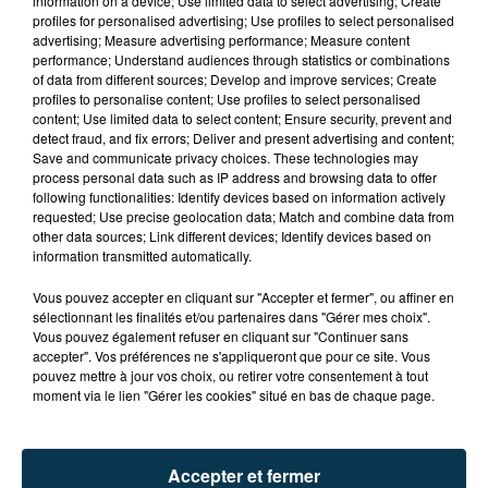
information on a device; Use limited data to select advertising; Create
profiles for personalised advertising; Use profiles to select personalised
advertising; Measure advertising performance; Measure content
performance; Understand audiences through statistics or combinations
of data from different sources; Develop and improve services; Create
profiles to personalise content; Use profiles to select personalised
content; Use limited data to select content; Ensure security, prevent and
detect fraud, and fix errors; Deliver and present advertising and content;
Save and communicate privacy choices. These technologies may
process personal data such as IP address and browsing data to offer
following functionalities: Identify devices based on information actively
L’ASSE RÉDUIT FACE À SOCHAUX, UNE
requested; Use precise geolocation data; Match and combine data from
PREMIÈRE VICTOIRE POUR NOS VERTS ?
other data sources; Link different devices; Identify devices based on
information transmitted automatically.
Vous pouvez accepter en cliquant sur "Accepter et fermer", ou affiner en
sélectionnant les finalités et/ou partenaires dans "Gérer mes choix".
Vous pouvez également refuser en cliquant sur "Continuer sans
accepter". Vos préférences ne s'appliqueront que pour ce site. Vous
pouvez mettre à jour vos choix, ou retirer votre consentement à tout
moment via le lien "Gérer les cookies" situé en bas de chaque page.
Accepter et fermer