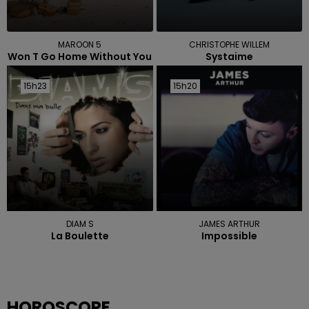
MAROON 5
CHRISTOPHE WILLEM
Won T Go Home Without You
Systaime
15h23
15h23
15h20
15h20
DIAM S
JAMES ARTHUR
La Boulette
Impossible
HOROSCOPE