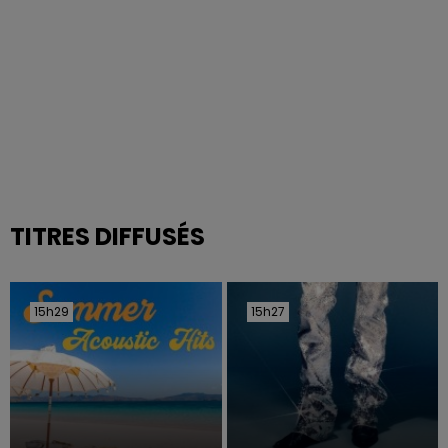
TITRES DIFFUSÉS
15h29
15h29
15h27
15h27