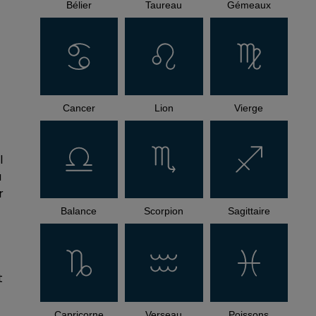
Bélier
Taureau
Gémeaux
Cancer
Lion
Vierge
l
à
r
Balance
Scorpion
Sagittaire
t
Capricorne
Verseau
Poissons