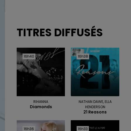
TITRES DIFFUSÉS
16h40
16h40
16h38
16h38
RIHANNA
NATHAN DAWE, ELLA
Diamonds
HENDERSON
21 Reasons
16h36
16h36
16h33
16h33