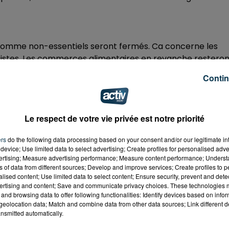
omme non-essentiels seront fermés. Ca concerne les
leuristes. Les commerces alimentaires en revanche restero
eries ou encore les pharmacies.
Contin
Le respect de votre vie privée est notre priorité
au généralisé" a déclaré le chef de l'Etat. Malgré cela , le
nt et des travaux publics et celui des services publics
ers
do the following data processing based on your consent and/or our legitimate int
device; Use limited data to select advertising; Create profiles for personalised adver
vertising; Measure advertising performance; Measure content performance; Unders
ns of data from different sources; Develop and improve services; Create profiles to 
alised content; Use limited data to select content; Ensure security, prevent and detect
ertising and content; Save and communicate privacy choices. These technologies
 interdits. Les frontières ne seront en revanche pas
and browsing data to offer following functionalities: Identify devices based on infor
eolocation data; Match and combine data from other data sources; Link different de
nd de retour de vacances, "une tolérance" sera accordé
nsmitted automatically.
once également que les trains circuleront comme prévu