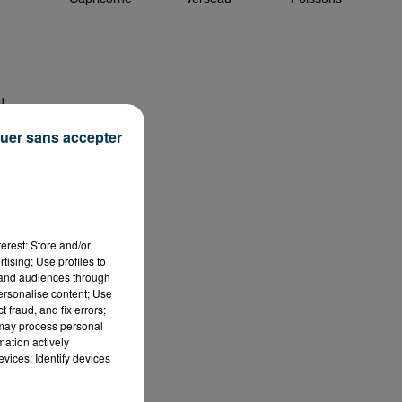
nt
uer sans accepter
s
erest: Store and/or
tising; Use profiles to
tand audiences through
personalise content; Use
 fraud, and fix errors;
 may process personal
mation actively
vices; Identify devices
e