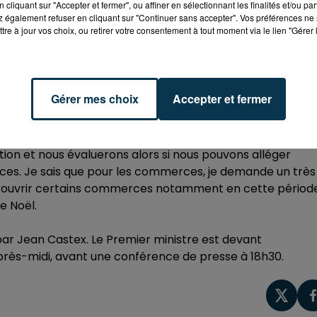
cliquant sur "Accepter et fermer", ou affiner en sélectionnant les finalités et/ou pa
 également refuser en cliquant sur "Continuer sans accepter". Vos préférences ne 
tre à jour vos choix, ou retirer votre consentement à tout moment via le lien "Gérer 
, les visites dans les EHPAD seront cette fois autorisées. 
Gérer mes choix
Accepter et fermer
uation et nous évaluerons alors si nous pouvons alléger
rces. Je sais que pour les commerces, je demande un très
ons rouvrir certains commerces notamment en cette périod
de Noël.
ar Jean Castex. Le Premier ministre est devant
après-midi, avant une conférence de presse à 18h30.