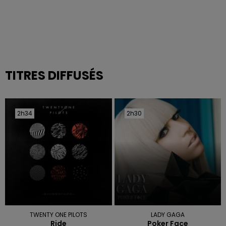
TITRES DIFFUSÉS
2h34
2h34
2h30
2h30
TWENTY ONE PILOTS
LADY GAGA
Ride
Poker Face