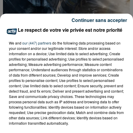
Continuer sans accepter
Le respect de votre vie privée est notre priorité
CYANOBACTÉRIES : LE PRÉFÊT PREND UN
ARRÊTÉ POUR LES ACTIVITÉS DE...
We and
our (447) partners
do the following data processing based on
your consent and/or our legitimate interest: Store and/or access
information on a device; Use limited data to select advertising; Create
profiles for personalised advertising; Use profiles to select personalised
advertising; Measure advertising performance; Measure content
performance; Understand audiences through statistics or combinations
of data from different sources; Develop and improve services; Create
profiles to personalise content; Use profiles to select personalised
content; Use limited data to select content; Ensure security, prevent and
detect fraud, and fix errors; Deliver and present advertising and content;
Save and communicate privacy choices. These technologies may
process personal data such as IP address and browsing data to offer
following functionalities: Identify devices based on information actively
requested; Use precise geolocation data; Match and combine data from
other data sources; Link different devices; Identify devices based on
information transmitted automatically.