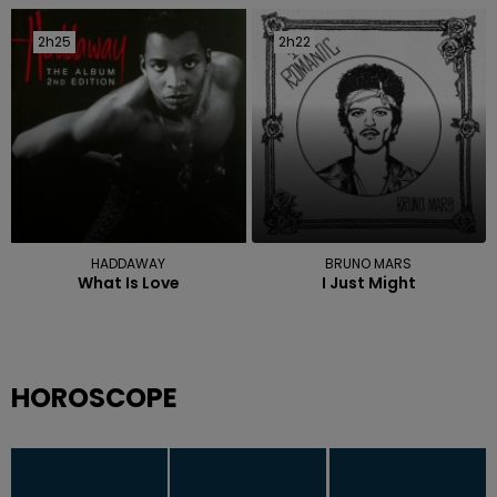
2h25
2h25
2h22
2h22
HADDAWAY
BRUNO MARS
What Is Love
I Just Might
HOROSCOPE