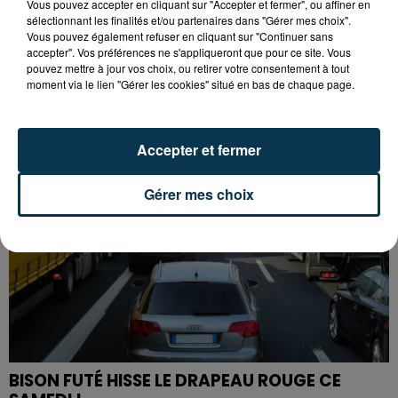
Vous pouvez accepter en cliquant sur "Accepter et fermer", ou affiner en
sélectionnant les finalités et/ou partenaires dans "Gérer mes choix".
L’ASSE RÉDUIT FACE À SOCHAUX, UNE
Vous pouvez également refuser en cliquant sur "Continuer sans
accepter". Vos préférences ne s'appliqueront que pour ce site. Vous
PREMIÈRE VICTOIRE POUR NOS VERTS ?
pouvez mettre à jour vos choix, ou retirer votre consentement à tout
moment via le lien "Gérer les cookies" situé en bas de chaque page.
Accepter et fermer
Gérer mes choix
BISON FUTÉ HISSE LE DRAPEAU ROUGE CE