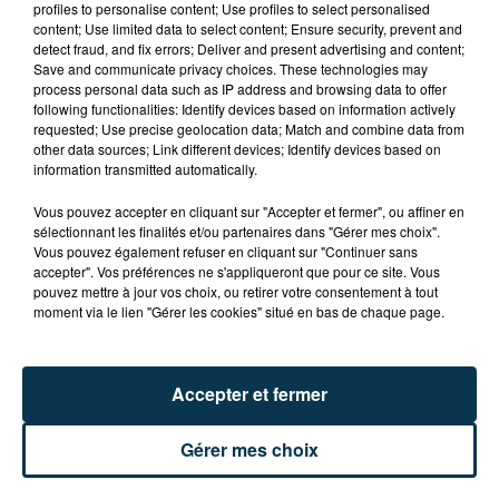
FOREZTIVAL : DROGUÉ ET TENANT DES
profiles to personalise content; Use profiles to select personalised
PROPOS DÉPLACÉS, UN FESTIVALIER A...
content; Use limited data to select content; Ensure security, prevent and
detect fraud, and fix errors; Deliver and present advertising and content;
Save and communicate privacy choices. These technologies may
process personal data such as IP address and browsing data to offer
following functionalities: Identify devices based on information actively
requested; Use precise geolocation data; Match and combine data from
other data sources; Link different devices; Identify devices based on
information transmitted automatically.
Vous pouvez accepter en cliquant sur "Accepter et fermer", ou affiner en
sélectionnant les finalités et/ou partenaires dans "Gérer mes choix".
Vous pouvez également refuser en cliquant sur "Continuer sans
accepter". Vos préférences ne s'appliqueront que pour ce site. Vous
pouvez mettre à jour vos choix, ou retirer votre consentement à tout
moment via le lien "Gérer les cookies" situé en bas de chaque page.
Accepter et fermer
SAINT-ETIENNE : UN ENFANT DÉCÈDE APRÈS
Gérer mes choix
UNE CHUTE DU 8E ÉTAGE