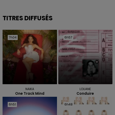
TITRES DIFFUSÉS
7h04
7h04
6h57
6h57
NAIKA
LOUANE
One Track Mind
Conduire
6h51
6h51
6h48
6h48