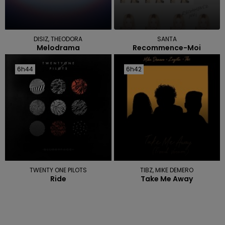
DISIZ, THEODORA
SANTA
Melodrama
Recommence-Moi
6h44
6h44
6h42
6h42
TWENTY ONE PILOTS
TIBZ, MIKE DEMERO
Ride
Take Me Away