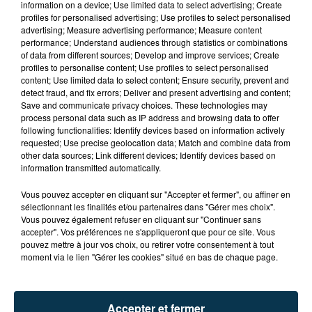
information on a device; Use limited data to select advertising; Create
profiles for personalised advertising; Use profiles to select personalised
advertising; Measure advertising performance; Measure content
performance; Understand audiences through statistics or combinations
of data from different sources; Develop and improve services; Create
profiles to personalise content; Use profiles to select personalised
content; Use limited data to select content; Ensure security, prevent and
detect fraud, and fix errors; Deliver and present advertising and content;
Save and communicate privacy choices. These technologies may
process personal data such as IP address and browsing data to offer
FOREZTIVAL : DROGUÉ ET TENANT DES
following functionalities: Identify devices based on information actively
PROPOS DÉPLACÉS, UN FESTIVALIER A...
requested; Use precise geolocation data; Match and combine data from
other data sources; Link different devices; Identify devices based on
information transmitted automatically.
Vous pouvez accepter en cliquant sur "Accepter et fermer", ou affiner en
sélectionnant les finalités et/ou partenaires dans "Gérer mes choix".
Vous pouvez également refuser en cliquant sur "Continuer sans
accepter". Vos préférences ne s'appliqueront que pour ce site. Vous
pouvez mettre à jour vos choix, ou retirer votre consentement à tout
moment via le lien "Gérer les cookies" situé en bas de chaque page.
Accepter et fermer