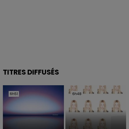
TITRES DIFFUSÉS
6h51
6h51
6h48
6h48