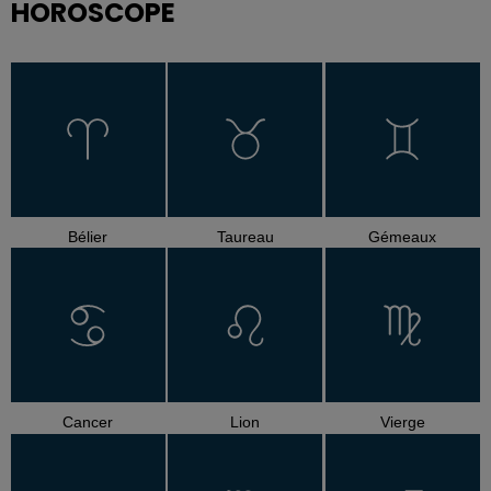
HOROSCOPE
Bélier
Taureau
Gémeaux
Cancer
Lion
Vierge