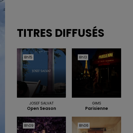
TITRES DIFFUSÉS
8h15
8h15
8h13
8h13
JOSEF SALVAT
GIMS
Open Season
Parisienne
8h09
8h09
8h06
8h06