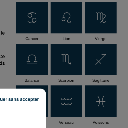
 le
Cancer
Lion
Vierge
 Ce
rds
Balance
Scorpion
Sagittaire
uer sans accepter
Capricorne
Verseau
Poissons