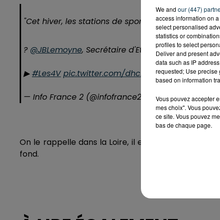
We and
our (447) partn
access information on a 
"Cet hiver, les stations de sport d'hiver seront ouve
select personalised ad
statistics or combinatio
profiles to select person
?
@JBLemoyne
, Secrétaire d'Etat chargé du touri
Deliver and present adv
data such as IP address 
requested; Use precise g
▶
#Les4V
pic.twitter.com/dhcismSyjm
based on information tra
— Info France 2 (@infofrance2)
November 5, 2021
Vous pouvez accepter en 
mes choix". Vous pouvez
ce site. Vous pouvez met
bas de chaque page.
On le rappelle dans la Loire, il est possible de skie
fond.