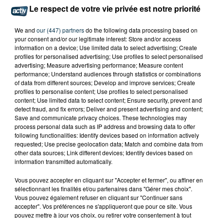
ASSE : UN COMMUNIQUÉ COMMUN POUR
Le respect de votre vie privée est notre priorité
DEMANDER LE DÉPART DE PIERRE EKWAH
We and
our (447) partners
do the following data processing based on
your consent and/or our legitimate interest: Store and/or access
information on a device; Use limited data to select advertising; Create
profiles for personalised advertising; Use profiles to select personalised
advertising; Measure advertising performance; Measure content
performance; Understand audiences through statistics or combinations
of data from different sources; Develop and improve services; Create
profiles to personalise content; Use profiles to select personalised
content; Use limited data to select content; Ensure security, prevent and
detect fraud, and fix errors; Deliver and present advertising and content;
Save and communicate privacy choices. These technologies may
process personal data such as IP address and browsing data to offer
following functionalities: Identify devices based on information actively
requested; Use precise geolocation data; Match and combine data from
other data sources; Link different devices; Identify devices based on
information transmitted automatically.
Vous pouvez accepter en cliquant sur "Accepter et fermer", ou affiner en
CYANOBACTÉRIES : LE PRÉFÊT PREND UN
sélectionnant les finalités et/ou partenaires dans "Gérer mes choix".
Vous pouvez également refuser en cliquant sur "Continuer sans
ARRÊTÉ POUR LES ACTIVITÉS DE...
accepter". Vos préférences ne s'appliqueront que pour ce site. Vous
pouvez mettre à jour vos choix, ou retirer votre consentement à tout