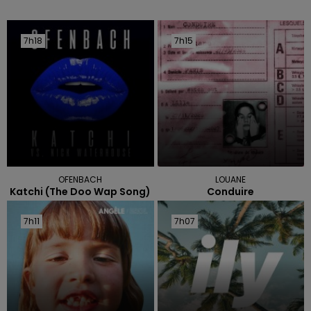
7h18
7h18
7h15
7h15
OFENBACH
LOUANE
Katchi (the Doo Wap Song)
Conduire
7h11
7h11
7h07
7h07