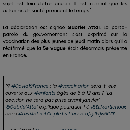
sujet est loin d’être anodin. Il est normal que les
autorités de santé prennent le temps."
La déclaration est signée
Gabriel Attal.
Le porte-
parole du gouvernement s'est exprimé sur la
vaccination des plus jeunes ce jeudi matin alors qu'il a
réaffirmé que la
5e vague
était désormais présente
en France.
??️
#Covid19France
: la
#vaccination
sera-t-elle
ouverte aux
#enfants
âgés de 5 à 12 ans ? "La
décision ne sera pas prise avant janvier" :
@GabrielAttal
explique pourquoi ⤵ à
@EliMartichoux
dans
#LesMatinsLCI
.
pic.twitter.com/gJktjN5GFP