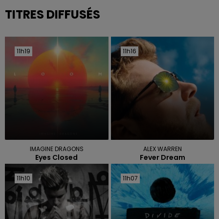
TITRES DIFFUSÉS
11h19
11h19
11h16
11h16
IMAGINE DRAGONS
ALEX WARREN
Eyes Closed
Fever Dream
11h10
11h10
11h07
11h07