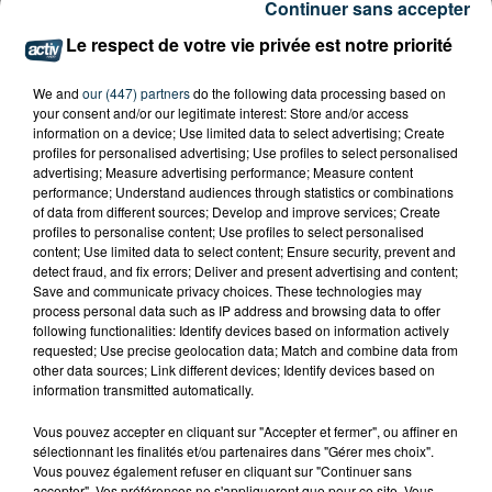
ARRÊTÉ POUR LES ACTIVITÉS DE...
Continuer sans accepter
Le respect de votre vie privée est notre priorité
We and
our (447) partners
do the following data processing based on
your consent and/or our legitimate interest: Store and/or access
information on a device; Use limited data to select advertising; Create
profiles for personalised advertising; Use profiles to select personalised
advertising; Measure advertising performance; Measure content
performance; Understand audiences through statistics or combinations
of data from different sources; Develop and improve services; Create
profiles to personalise content; Use profiles to select personalised
content; Use limited data to select content; Ensure security, prevent and
detect fraud, and fix errors; Deliver and present advertising and content;
Save and communicate privacy choices. These technologies may
process personal data such as IP address and browsing data to offer
following functionalities: Identify devices based on information actively
requested; Use precise geolocation data; Match and combine data from
other data sources; Link different devices; Identify devices based on
information transmitted automatically.
L’ASSE RÉDUIT FACE À SOCHAUX, UNE
PREMIÈRE VICTOIRE POUR NOS VERTS ?
Vous pouvez accepter en cliquant sur "Accepter et fermer", ou affiner en
sélectionnant les finalités et/ou partenaires dans "Gérer mes choix".
Vous pouvez également refuser en cliquant sur "Continuer sans
accepter". Vos préférences ne s'appliqueront que pour ce site. Vous