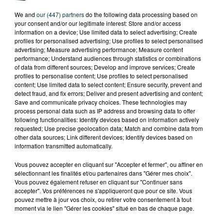
We and
our (447) partners
do the following data processing based on
your consent and/or our legitimate interest: Store and/or access
information on a device; Use limited data to select advertising; Create
profiles for personalised advertising; Use profiles to select personalised
advertising; Measure advertising performance; Measure content
performance; Understand audiences through statistics or combinations
of data from different sources; Develop and improve services; Create
profiles to personalise content; Use profiles to select personalised
content; Use limited data to select content; Ensure security, prevent and
detect fraud, and fix errors; Deliver and present advertising and content;
Save and communicate privacy choices. These technologies may
process personal data such as IP address and browsing data to offer
following functionalities: Identify devices based on information actively
L’ASSE RÉDUIT FACE À SOCHAUX, UNE
requested; Use precise geolocation data; Match and combine data from
PREMIÈRE VICTOIRE POUR NOS VERTS ?
other data sources; Link different devices; Identify devices based on
information transmitted automatically.
Vous pouvez accepter en cliquant sur "Accepter et fermer", ou affiner en
sélectionnant les finalités et/ou partenaires dans "Gérer mes choix".
Vous pouvez également refuser en cliquant sur "Continuer sans
accepter". Vos préférences ne s'appliqueront que pour ce site. Vous
pouvez mettre à jour vos choix, ou retirer votre consentement à tout
moment via le lien "Gérer les cookies" situé en bas de chaque page.