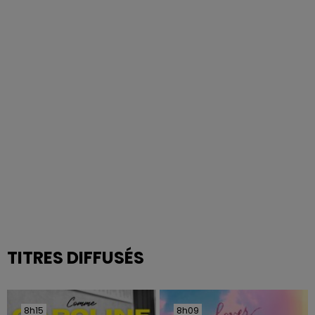
TITRES DIFFUSÉS
8h15
8h15
8h09
8h09