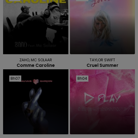
ZAHO, MC SOLAAR
TAYLOR SWIFT
Comme Caroline
Cruel Summer
8h07
8h07
8h04
8h04