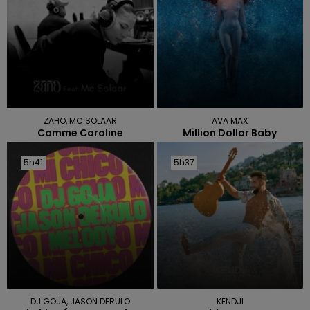
ZAHO, MC SOLAAR
AVA MAX
Comme Caroline
Million Dollar Baby
5h41
5h41
5h37
5h37
DJ GOJA, JASON DERULO
KENDJI