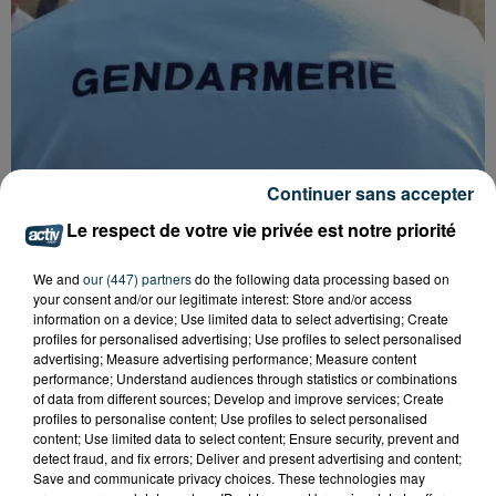
Continuer sans accepter
Le respect de votre vie privée est notre priorité
We and
our (447) partners
do the following data processing based on
your consent and/or our legitimate interest: Store and/or access
FOREZTIVAL : DROGUÉ ET TENANT DES
information on a device; Use limited data to select advertising; Create
PROPOS DÉPLACÉS, UN FESTIVALIER A...
profiles for personalised advertising; Use profiles to select personalised
advertising; Measure advertising performance; Measure content
performance; Understand audiences through statistics or combinations
of data from different sources; Develop and improve services; Create
profiles to personalise content; Use profiles to select personalised
content; Use limited data to select content; Ensure security, prevent and
detect fraud, and fix errors; Deliver and present advertising and content;
Save and communicate privacy choices. These technologies may