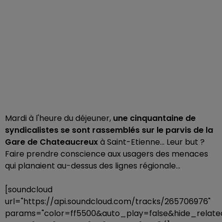
Mardi à l'heure du déjeuner,
une cinquantaine de
syndicalistes se sont rassemblés sur le parvis de la
Gare de Chateaucreux
à Saint-Etienne... Leur but ?
Faire prendre conscience aux usagers des menaces
qui planaient au-dessus des lignes régionale...
[soundcloud
url="https://api.soundcloud.com/tracks/265706976"
params="color=ff5500&auto_play=false&hide_rela