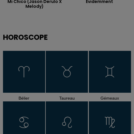
Mi Chico (jason Derulo X
Evidemment
Melody)
HOROSCOPE
Bélier
Taureau
Gémeaux