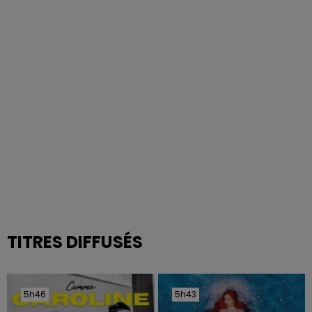
TITRES DIFFUSÉS
5h46
5h46
5h43
5h43