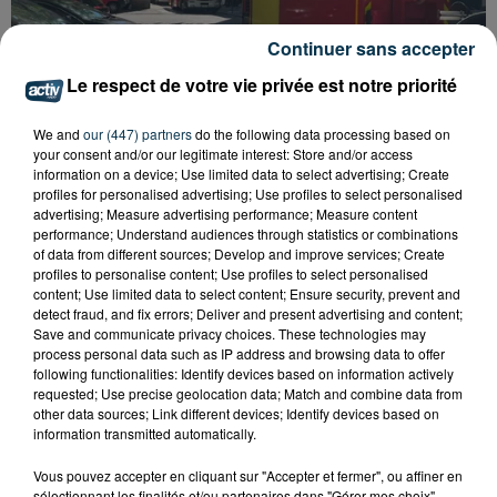
Continuer sans accepter
Le respect de votre vie privée est notre priorité
We and
our (447) partners
do the following data processing based on
your consent and/or our legitimate interest: Store and/or access
information on a device; Use limited data to select advertising; Create
profiles for personalised advertising; Use profiles to select personalised
SAINT-ETIENNE : DÉPART DE FEU RUE ROGER
advertising; Measure advertising performance; Measure content
SALENGRO, LE SECTEUR À ÉVITER
performance; Understand audiences through statistics or combinations
of data from different sources; Develop and improve services; Create
profiles to personalise content; Use profiles to select personalised
content; Use limited data to select content; Ensure security, prevent and
detect fraud, and fix errors; Deliver and present advertising and content;
Save and communicate privacy choices. These technologies may
process personal data such as IP address and browsing data to offer
following functionalities: Identify devices based on information actively
requested; Use precise geolocation data; Match and combine data from
other data sources; Link different devices; Identify devices based on
information transmitted automatically.
Vous pouvez accepter en cliquant sur "Accepter et fermer", ou affiner en
sélectionnant les finalités et/ou partenaires dans "Gérer mes choix".