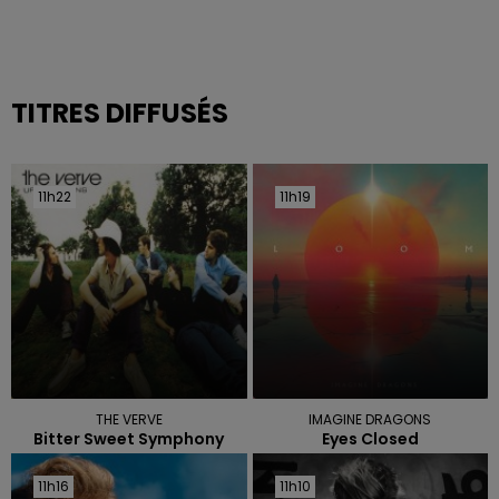
TITRES DIFFUSÉS
11h22
11h22
11h19
11h19
THE VERVE
IMAGINE DRAGONS
Bitter Sweet Symphony
Eyes Closed
11h16
11h16
11h10
11h10