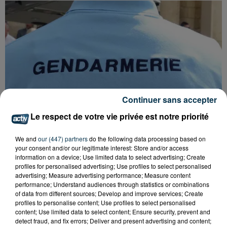
Continuer sans accepter
Le respect de votre vie privée est notre priorité
We and
our (447) partners
do the following data processing based on
your consent and/or our legitimate interest: Store and/or access
information on a device; Use limited data to select advertising; Create
profiles for personalised advertising; Use profiles to select personalised
FOREZTIVAL : DROGUÉ ET TENANT DES
advertising; Measure advertising performance; Measure content
PROPOS DÉPLACÉS, UN FESTIVALIER A...
performance; Understand audiences through statistics or combinations
of data from different sources; Develop and improve services; Create
profiles to personalise content; Use profiles to select personalised
content; Use limited data to select content; Ensure security, prevent and
detect fraud, and fix errors; Deliver and present advertising and content;