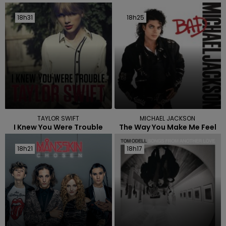
18h31
18h31
18h25
18h25
TAYLOR SWIFT
MICHAEL JACKSON
I Knew You Were Trouble
The Way You Make Me Feel
18h21
18h21
18h17
18h17