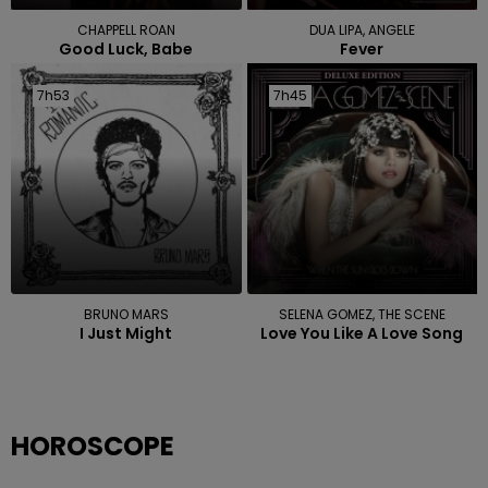
CHAPPELL ROAN
DUA LIPA, ANGELE
Good Luck, Babe
Fever
7h53
7h53
7h45
7h45
BRUNO MARS
SELENA GOMEZ, THE SCENE
I Just Might
Love You Like A Love Song
HOROSCOPE