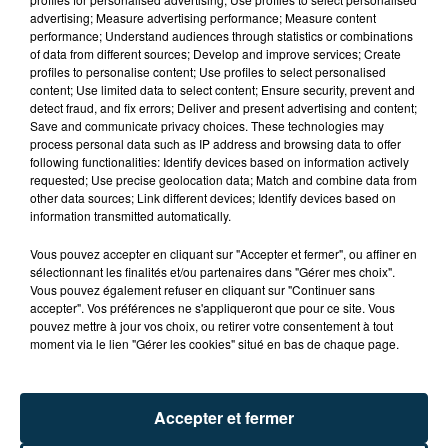
advertising; Measure advertising performance; Measure content
performance; Understand audiences through statistics or combinations
of data from different sources; Develop and improve services; Create
profiles to personalise content; Use profiles to select personalised
content; Use limited data to select content; Ensure security, prevent and
detect fraud, and fix errors; Deliver and present advertising and content;
Save and communicate privacy choices. These technologies may
FOREZTIVAL : DROGUÉ ET TENANT DES
process personal data such as IP address and browsing data to offer
PROPOS DÉPLACÉS, UN FESTIVALIER A...
following functionalities: Identify devices based on information actively
requested; Use precise geolocation data; Match and combine data from
other data sources; Link different devices; Identify devices based on
information transmitted automatically.
Vous pouvez accepter en cliquant sur "Accepter et fermer", ou affiner en
sélectionnant les finalités et/ou partenaires dans "Gérer mes choix".
Vous pouvez également refuser en cliquant sur "Continuer sans
accepter". Vos préférences ne s'appliqueront que pour ce site. Vous
pouvez mettre à jour vos choix, ou retirer votre consentement à tout
moment via le lien "Gérer les cookies" situé en bas de chaque page.
Accepter et fermer