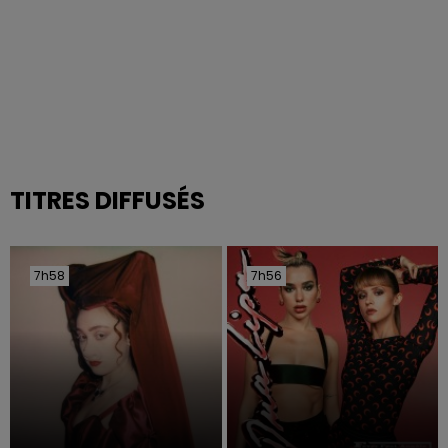
TITRES DIFFUSÉS
7h58
7h58
7h56
7h56