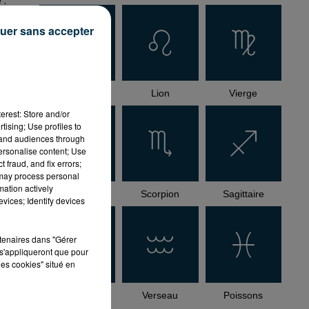
 :
uer sans accepter
Cancer
Lion
Vierge
erest: Store and/or
tising; Use profiles to
tand audiences through
personalise content; Use
 fraud, and fix errors;
 may process personal
mation actively
Balance
Scorpion
Sagittaire
vices; Identify devices
rtenaires dans "Gérer
s'appliqueront que pour
les cookies" situé en
Capricorne
Verseau
Poissons