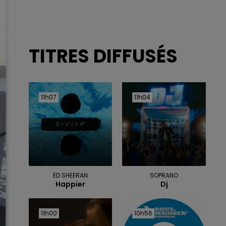
TITRES DIFFUSÉS
11h07
11h07
11h04
11h04
ED SHEERAN
SOPRANO
Happier
Dj
11h00
11h00
10h56
10h56