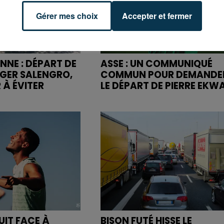
Gérer mes choix
Accepter et fermer
NNE : DÉPART DE
ASSE : UN COMMUNIQUÉ
OGER SALENGRO,
COMMUN POUR DEMANDE
 À ÉVITER
LE DÉPART DE PIERRE EKW
UIT FACE À
BISON FUTÉ HISSE LE