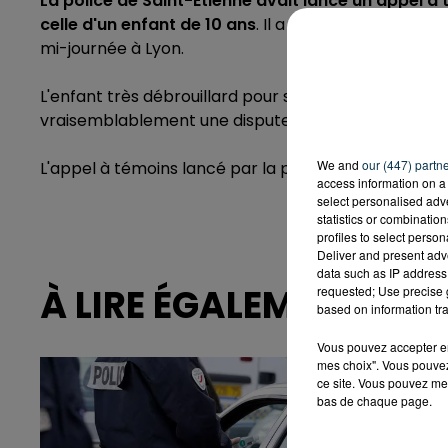
La police de Saint-Etienne avait lancé un appel à
celle d'un enfant de 10 ans
. Il a quitté le domicile f
mi-journée à Lyon.
L'enfant très débrouillard pour son âge aurait fait le t
vraisemblablement une dispute avec ses parents sui
We and
our (447) partn
L'appel à témoins lancé par la police stéphanoise
n
access information on a 
select personalised ad
statistics or combinatio
profiles to select person
Deliver and present adv
data such as IP address 
À LIRE ÉGALEMENT
requested; Use precise g
based on information tra
Vous pouvez accepter en 
mes choix". Vous pouvez
ce site. Vous pouvez met
bas de chaque page.