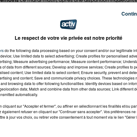
 témoins
ce mardi matin, après une disparition inquiétante
amilial dans la nuit. Celui-ci a été retrouvé sain et sauf à la
Contin
rajet en taxi. Il se serait enfuit de chez lui après
te à une punition.
Le respect de votre vie privée est notre priorité
ers
do the following data processing based on your consent and/or our legitimate int
'est donc plus d'actualité
.
device; Use limited data to select advertising; Create profiles for personalised adver
vertising; Measure advertising performance; Measure content performance; Unders
ns of data from different sources; Develop and improve services; Create profiles to 
alised content; Use limited data to select content; Ensure security, prevent and detect
ertising and content; Save and communicate privacy choices. These technologies
and browsing data to offer following functionalities: Identify devices based on infor
eolocation data; Match and combine data from other data sources; Link different de
nsmitted automatically.
cliquant sur "Accepter et fermer", ou affiner en sélectionnant les finalités et/ou pa
 également refuser en cliquant sur "Continuer sans accepter". Vos préférences ne 
tre à jour vos choix, ou retirer votre consentement à tout moment via le lien "Gérer 