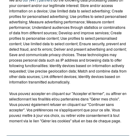
your consent and/or our legitimate interest: Store and/or access
information on a device; Use limited data to select advertising; Create
profiles for personalised advertising; Use profiles to select personalised
advertising; Measure advertising performance; Measure content
performance; Understand audiences through statistics or combinations
of data from different sources; Develop and improve services; Create
profiles to personalise content; Use profiles to select personalised
content; Use limited data to select content; Ensure security, prevent and
detect fraud, and fix errors; Deliver and present advertising and content;
Save and communicate privacy choices. These technologies may
process personal data such as IP address and browsing data to offer
following functionalities: Identify devices based on information actively
requested; Use precise geolocation data; Match and combine data from
other data sources; Link different devices; Identify devices based on
information transmitted automatically.
TITRES DIFFUSÉS
Vous pouvez accepter en cliquant sur "Accepter et fermer", ou affiner en
sélectionnant les finalités et/ou partenaires dans "Gérer mes choix".
Vous pouvez également refuser en cliquant sur "Continuer sans
accepter". Vos préférences ne s'appliqueront que pour ce site. Vous
pouvez mettre à jour vos choix, ou retirer votre consentement à tout
15h30
15h30
15h26
15h26
moment via le lien "Gérer les cookies" situé en bas de chaque page.