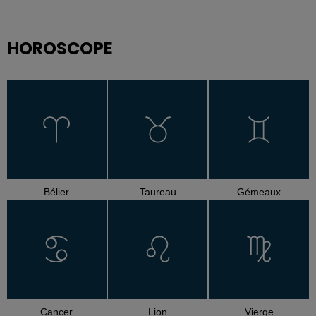
HOROSCOPE
Bélier
Taureau
Gémeaux
Cancer
Lion
Vierge