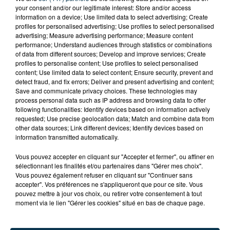
your consent and/or our legitimate interest: Store and/or access
information on a device; Use limited data to select advertising; Create
profiles for personalised advertising; Use profiles to select personalised
advertising; Measure advertising performance; Measure content
performance; Understand audiences through statistics or combinations
of data from different sources; Develop and improve services; Create
profiles to personalise content; Use profiles to select personalised
content; Use limited data to select content; Ensure security, prevent and
detect fraud, and fix errors; Deliver and present advertising and content;
Save and communicate privacy choices. These technologies may
process personal data such as IP address and browsing data to offer
following functionalities: Identify devices based on information actively
requested; Use precise geolocation data; Match and combine data from
other data sources; Link different devices; Identify devices based on
information transmitted automatically.
TITRES DIFFUSÉS
Vous pouvez accepter en cliquant sur "Accepter et fermer", ou affiner en
sélectionnant les finalités et/ou partenaires dans "Gérer mes choix".
Vous pouvez également refuser en cliquant sur "Continuer sans
accepter". Vos préférences ne s'appliqueront que pour ce site. Vous
pouvez mettre à jour vos choix, ou retirer votre consentement à tout
1h37
1h37
1h35
1h35
moment via le lien "Gérer les cookies" situé en bas de chaque page.