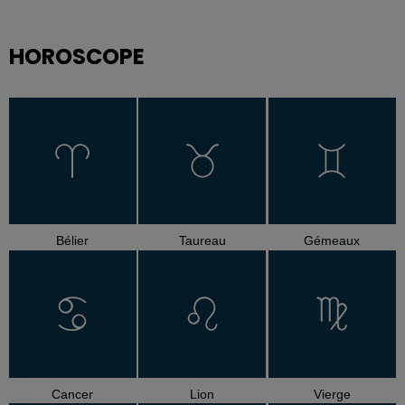
HOROSCOPE
Bélier
Taureau
Gémeaux
Cancer
Lion
Vierge