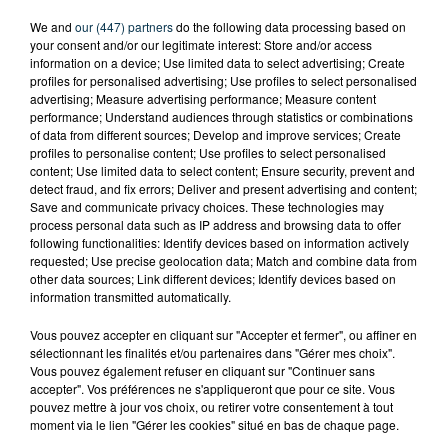
We and
our (447) partners
do the following data processing based on
your consent and/or our legitimate interest: Store and/or access
information on a device; Use limited data to select advertising; Create
profiles for personalised advertising; Use profiles to select personalised
advertising; Measure advertising performance; Measure content
performance; Understand audiences through statistics or combinations
of data from different sources; Develop and improve services; Create
profiles to personalise content; Use profiles to select personalised
content; Use limited data to select content; Ensure security, prevent and
detect fraud, and fix errors; Deliver and present advertising and content;
Save and communicate privacy choices. These technologies may
process personal data such as IP address and browsing data to offer
following functionalities: Identify devices based on information actively
requested; Use precise geolocation data; Match and combine data from
other data sources; Link different devices; Identify devices based on
information transmitted automatically.
Vous pouvez accepter en cliquant sur "Accepter et fermer", ou affiner en
sélectionnant les finalités et/ou partenaires dans "Gérer mes choix".
TITRES DIFFUSÉS
Vous pouvez également refuser en cliquant sur "Continuer sans
accepter". Vos préférences ne s'appliqueront que pour ce site. Vous
pouvez mettre à jour vos choix, ou retirer votre consentement à tout
moment via le lien "Gérer les cookies" situé en bas de chaque page.
9h07
9h07
9h04
9h04