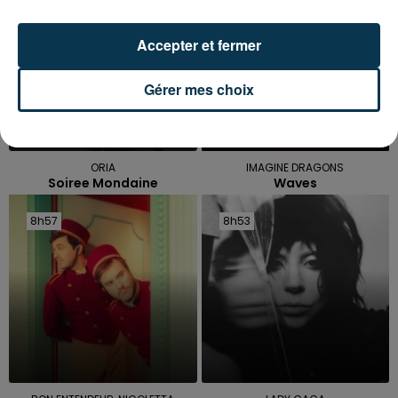
Accepter et fermer
Gérer mes choix
ORIA
IMAGINE DRAGONS
Soiree Mondaine
Waves
8h57
8h57
8h53
8h53