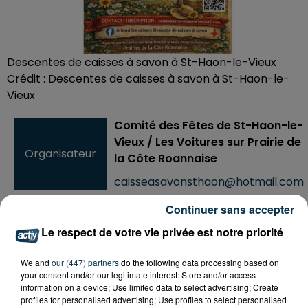
Descentes de caisses à savon à St-Haon-le-Vieux
Crédit :
Descentes de caisses à savon à St-Haon-le-
Vieux
Comité des Fêtes de St-Haon-le-
Vieux / Les Voitures sur Prairie de
Organisateur
la Côte Roannaise
caisseasavonsthaon@hotmail.com
Continuer sans accepter
Le respect de votre vie privée est notre priorité
Ajouter à votre calendrier
We and
our (447) partners
do the following data processing based on
your consent and/or our legitimate interest: Store and/or access
information on a device; Use limited data to select advertising; Create
du
27 juin 2026 à 10h00
profiles for personalised advertising; Use profiles to select personalised