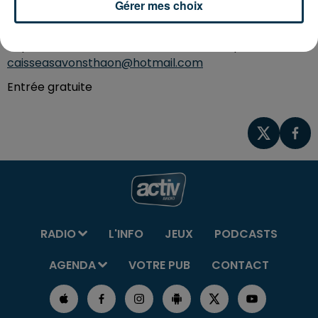
Animation gratuite pour les enfants.
Gérer mes choix
Buvette, snack sur place
Repas dansant le soir sur réservation de préférence :
caisseasavonsthaon@hotmail.com
Entrée gratuite
RADIO
L'INFO
JEUX
PODCASTS
AGENDA
VOTRE PUB
CONTACT