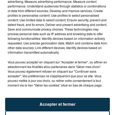
Date
advertising; Measure advertising performance; Measure content
au
27 juin 2026 à 23h59
performance; Understand audiences through statistics or combinations
of data from different sources; Develop and improve services; Create
profiles to personalise content; Use profiles to select personalised
content; Use limited data to select content; Ensure security, prevent and
detect fraud, and fix errors; Deliver and present advertising and content;
Lieu
42370
St-Haon-le-Vieux
Save and communicate privacy choices. These technologies may
process personal data such as IP address and browsing data to offer
following functionalities: Identify devices based on information actively
requested; Use precise geolocation data; Match and combine data from
other data sources; Link different devices; Identify devices based on
Tarif
Gratuit
information transmitted automatically.
Vous pouvez accepter en cliquant sur "Accepter et fermer", ou affiner en
sélectionnant les finalités et/ou partenaires dans "Gérer mes choix".
Vous pouvez également refuser en cliquant sur "Continuer sans
Le Comité des Fêtes de St-Haon-le-Vieux et Les
accepter". Vos préférences ne s'appliqueront que pour ce site. Vous
Voitures sur Prairies de la Côte Roannaise organisent
pouvez mettre à jour vos choix, ou retirer votre consentement à tout
moment via le lien "Gérer les cookies" situé en bas de chaque page.
"A fond les caisses - Descentes de caisses à savon" à
St-Haon-le-Vieux le samedi 27 juin 2026 à partir de
10H !
Accepter et fermer
Descentes de caisses à savon folkloriques !