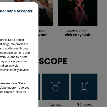
uer sans accepter
ANGELE, JUSTICE
CHAPPELL ROAN
What You Want
Pink Pony Club
erest: Store and/or
tising; Use profiles to
tand audiences through
personalise content; Use
 fraud, and fix errors;
HOROSCOPE
 may process personal
mation actively
vices; Identify devices
rtenaires dans "Gérer
s'appliqueront que pour
les cookies" situé en
Bélier
Taureau
Gémeaux