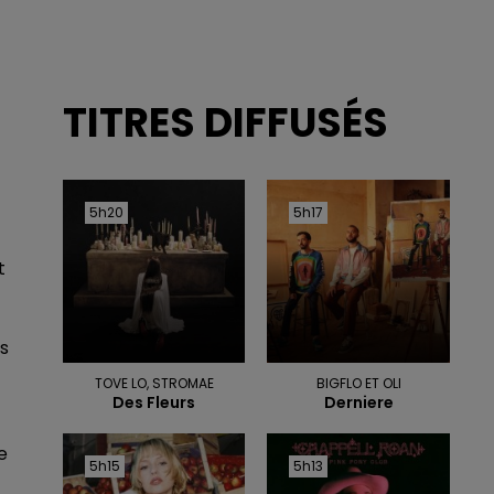
TITRES DIFFUSÉS
5h20
5h20
5h17
5h17
t
ts
TOVE LO, STROMAE
BIGFLO ET OLI
Des Fleurs
Derniere
e
5h15
5h15
5h13
5h13