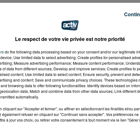
Contin
Le respect de votre vie privée est notre priorité
ers
do the following data processing based on your consent and/or our legitimate int
device; Use limited data to select advertising; Create profiles for personalised adver
vertising; Measure advertising performance; Measure content performance; Unders
ns of data from different sources; Develop and improve services; Create profiles to 
alised content; Use limited data to select content; Ensure security, prevent and detect
ertising and content; Save and communicate privacy choices. These technologies
and browsing data to offer following functionalities: Identify devices based on infor
eolocation data; Match and combine data from other data sources; Link different de
nsmitted automatically.
cliquant sur "Accepter et fermer", ou affiner en sélectionnant les finalités et/ou pa
 également refuser en cliquant sur "Continuer sans accepter". Vos préférences ne 
tre à jour vos choix, ou retirer votre consentement à tout moment via le lien "Gérer 