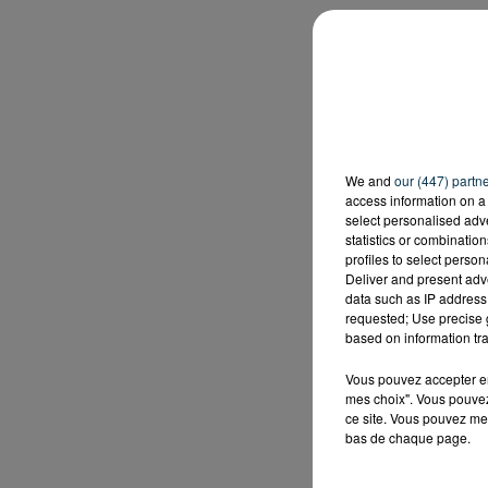
We and
our (447) partn
access information on a 
select personalised ad
statistics or combinatio
profiles to select person
Deliver and present adv
data such as IP address 
requested; Use precise g
based on information tra
Vous pouvez accepter en 
mes choix". Vous pouvez
ce site. Vous pouvez met
bas de chaque page.