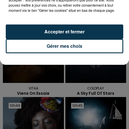
pouvez mettre à jour vos choix, ou retirer votre consentement à tout
TITRES DIFFUSÉS
moment via le lien "Gérer les cookies" situé en bas de chaque page.
10h56
10h56
Accepter et fermer
10h53
10h53
Gérer mes choix
VITAA
COLDPLAY
Viens On Essaie
A Sky Full Of Stars
10h49
10h49
10h45
10h45