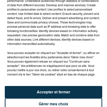
performance; Understand audiences through statistics or combinations
of data from different sources; Develop and improve services; Create
profiles to personalise content; Use profiles to select personalised
content; Use limited data to select content; Ensure security, prevent and
detect fraud, and fix errors; Deliver and present advertising and content;
Save and communicate privacy choices. These technologies may
process personal data such as IP address and browsing data to offer
TITRES DIFFUSÉS
following functionalities: Identify devices based on information actively
requested; Use precise geolocation data; Match and combine data from
other data sources; Link different devices; Identify devices based on
information transmitted automatically.
19h39
19h39
19h36
19h36
Vous pouvez accepter en cliquant sur "Accepter et fermer", ou affiner en
sélectionnant les finalités et/ou partenaires dans "Gérer mes choix".
Vous pouvez également refuser en cliquant sur "Continuer sans
accepter". Vos préférences ne s'appliqueront que pour ce site. Vous
pouvez mettre à jour vos choix, ou retirer votre consentement à tout
moment via le lien "Gérer les cookies" situé en bas de chaque page.
Accepter et fermer
DJO
AMIR, INDILA
End Of Beginning
Carrousel
Gérer mes choix