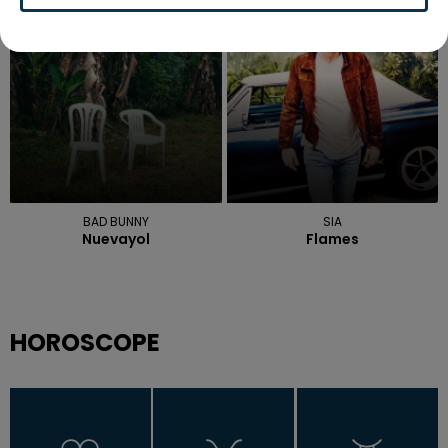
19h33
19h33
19h28
19h28
BAD BUNNY
SIA
Nuevayol
Flames
HOROSCOPE