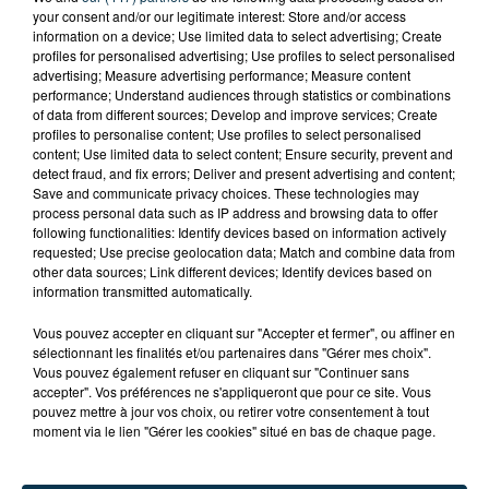
your consent and/or our legitimate interest: Store and/or access
information on a device; Use limited data to select advertising; Create
profiles for personalised advertising; Use profiles to select personalised
advertising; Measure advertising performance; Measure content
performance; Understand audiences through statistics or combinations
of data from different sources; Develop and improve services; Create
profiles to personalise content; Use profiles to select personalised
content; Use limited data to select content; Ensure security, prevent and
detect fraud, and fix errors; Deliver and present advertising and content;
Save and communicate privacy choices. These technologies may
process personal data such as IP address and browsing data to offer
following functionalities: Identify devices based on information actively
requested; Use precise geolocation data; Match and combine data from
other data sources; Link different devices; Identify devices based on
information transmitted automatically.
TITRES DIFFUSÉS
Vous pouvez accepter en cliquant sur "Accepter et fermer", ou affiner en
sélectionnant les finalités et/ou partenaires dans "Gérer mes choix".
Vous pouvez également refuser en cliquant sur "Continuer sans
accepter". Vos préférences ne s'appliqueront que pour ce site. Vous
pouvez mettre à jour vos choix, ou retirer votre consentement à tout
20h56
20h56
20h53
20h53
moment via le lien "Gérer les cookies" situé en bas de chaque page.