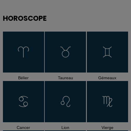
HOROSCOPE
Bélier
Taureau
Gémeaux
Cancer
Lion
Vierge