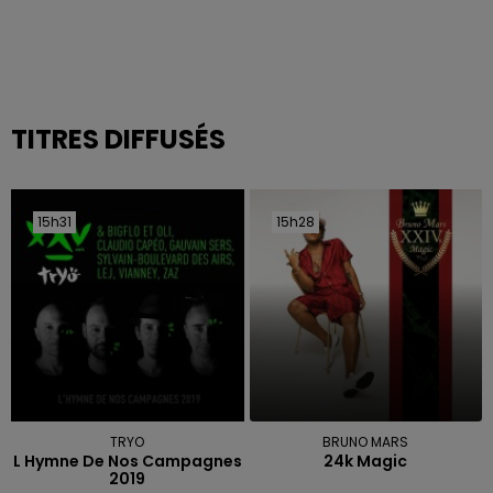
TITRES DIFFUSÉS
15h31
15h31
15h28
15h28
TRYO
BRUNO MARS
L Hymne De Nos Campagnes
24k Magic
2019