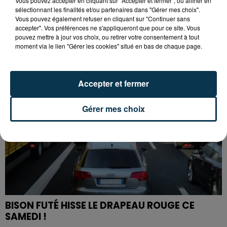
Vous pouvez accepter en cliquant sur "Accepter et fermer", ou affiner en
L’ASSE RÉDUIT FACE À SOCHAUX, UNE
sélectionnant les finalités et/ou partenaires dans "Gérer mes choix".
Vous pouvez également refuser en cliquant sur "Continuer sans
PREMIÈRE VICTOIRE POUR NOS VERTS ?
accepter". Vos préférences ne s'appliqueront que pour ce site. Vous
pouvez mettre à jour vos choix, ou retirer votre consentement à tout
moment via le lien "Gérer les cookies" situé en bas de chaque page.
Accepter et fermer
Gérer mes choix
BISON FUTÉ HISSE LE DRAPEAU ROUGE CE
SAMEDI !