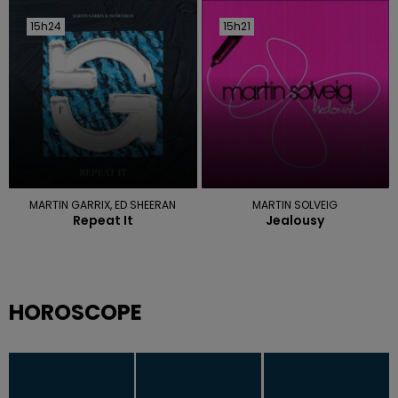
15h24
15h24
15h21
15h21
MARTIN GARRIX, ED SHEERAN
MARTIN SOLVEIG
Repeat It
Jealousy
HOROSCOPE