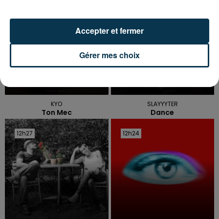
12h35
12h35
12h31
12h31
Accepter et fermer
Gérer mes choix
KYO
SLAYYYTER
Ton Mec
Dance
12h27
12h27
12h24
12h24