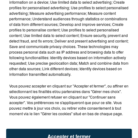
information on a device; Use limited data to select advertising; Create
profiles for personalised advertising; Use profiles to select personalised
advertising; Measure advertising performance; Measure content
performance; Understand audiences through statistics or combinations
of data from different sources; Develop and improve services; Create
profiles to personalise content; Use profiles to select personalised
content; Use limited data to select content; Ensure security, prevent and
detect fraud, and fix errors; Deliver and present advertising and content;
Save and communicate privacy choices. These technologies may
process personal data such as IP address and browsing data to offer
following functionalities: Identify devices based on information actively
INCENDIE : L'ONG STÉPHANOISE PHF
requested; Use precise geolocation data; Match and combine data from
other data sources; Link different devices; Identify devices based on
TOUJOURS AU CHEVET DES HABITANTS...
information transmitted automatically.
Vous pouvez accepter en cliquant sur "Accepter et fermer", ou affiner en
sélectionnant les finalités et/ou partenaires dans "Gérer mes choix".
Vous pouvez également refuser en cliquant sur "Continuer sans
accepter". Vos préférences ne s'appliqueront que pour ce site. Vous
pouvez mettre à jour vos choix, ou retirer votre consentement à tout
moment via le lien "Gérer les cookies" situé en bas de chaque page.
Accepter et fermer