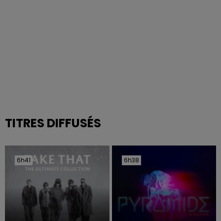
TITRES DIFFUSÉS
6h41
6h41
6h38
6h38