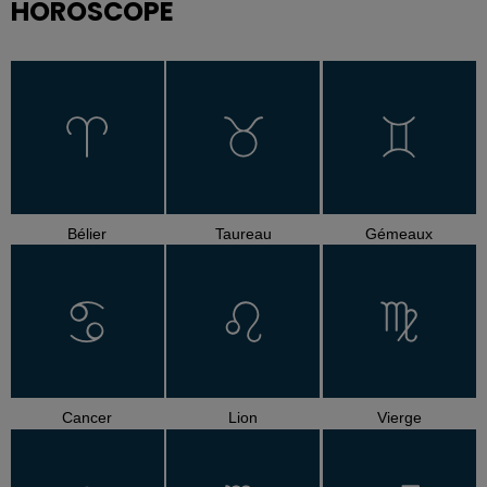
HOROSCOPE
Bélier
Taureau
Gémeaux
Cancer
Lion
Vierge