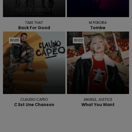
TAKE THAT
M POKORA
Back For Good
Tombe
6h35
6h35
6h32
6h32
CLAUDIO CAPEO
ANGELE, JUSTICE
C Est Une Chanson
What You Want