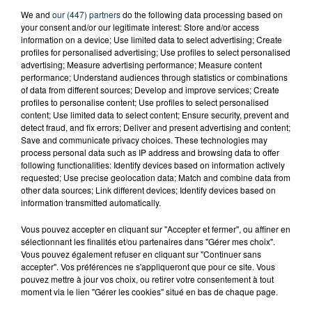
We and
our (447) partners
do the following data processing based on
your consent and/or our legitimate interest: Store and/or access
information on a device; Use limited data to select advertising; Create
profiles for personalised advertising; Use profiles to select personalised
advertising; Measure advertising performance; Measure content
performance; Understand audiences through statistics or combinations
of data from different sources; Develop and improve services; Create
profiles to personalise content; Use profiles to select personalised
content; Use limited data to select content; Ensure security, prevent and
detect fraud, and fix errors; Deliver and present advertising and content;
Save and communicate privacy choices. These technologies may
process personal data such as IP address and browsing data to offer
following functionalities: Identify devices based on information actively
requested; Use precise geolocation data; Match and combine data from
other data sources; Link different devices; Identify devices based on
information transmitted automatically.
Vous pouvez accepter en cliquant sur "Accepter et fermer", ou affiner en
TITRES DIFFUSÉS
sélectionnant les finalités et/ou partenaires dans "Gérer mes choix".
Vous pouvez également refuser en cliquant sur "Continuer sans
accepter". Vos préférences ne s'appliqueront que pour ce site. Vous
pouvez mettre à jour vos choix, ou retirer votre consentement à tout
moment via le lien "Gérer les cookies" situé en bas de chaque page.
13h56
13h56
13h53
13h53