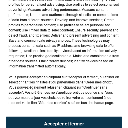
profiles for personalised advertising; Use profiles to select personalised
advertising; Measure advertising performance; Measure content
performance; Understand audiences through statistics or combinations
of data from different sources; Develop and improve services; Create
profiles to personalise content; Use profiles to select personalised
content; Use limited data to select content; Ensure security, prevent and
detect fraud, and fix errors; Deliver and present advertising and content;
Save and communicate privacy choices. These technologies may
process personal data such as IP address and browsing data to offer
following functionalities: Identify devices based on information actively
requested; Use precise geolocation data; Match and combine data from
other data sources; Link different devices; Identify devices based on
TITRES DIFFUSÉS
information transmitted automatically.
Vous pouvez accepter en cliquant sur "Accepter et fermer", ou affiner en
sélectionnant les finalités et/ou partenaires dans "Gérer mes choix".
Vous pouvez également refuser en cliquant sur "Continuer sans
19h46
19h46
19h40
19h40
accepter". Vos préférences ne s'appliqueront que pour ce site. Vous
pouvez mettre à jour vos choix, ou retirer votre consentement à tout
moment via le lien "Gérer les cookies" situé en bas de chaque page.
Accepter et fermer