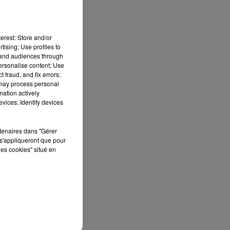
erest: Store and/or
tising; Use profiles to
tand audiences through
personalise content; Use
 fraud, and fix errors;
 may process personal
mation actively
vices; Identify devices
rtenaires dans "Gérer
s'appliqueront que pour
les cookies" situé en