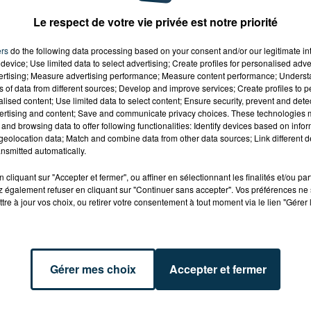
hits, de l'info, des radars sur la route, des jeux, de la
Le respect de votre vie privée est notre priorité
ers
do the following data processing based on your consent and/or our legitimate int
device; Use limited data to select advertising; Create profiles for personalised adver
vertising; Measure advertising performance; Measure content performance; Unders
ns of data from different sources; Develop and improve services; Create profiles to 
alised content; Use limited data to select content; Ensure security, prevent and detect
ertising and content; Save and communicate privacy choices. These technologies
ure générale que vous aurez envie de répéter dès votre
and browsing data to offer following functionalities: Identify devices based on infor
allez vous coucher de + en + cultivé !!!
eolocation data; Match and combine data from other data sources; Link different de
nsmitted automatically.
cliquant sur "Accepter et fermer", ou affiner en sélectionnant les finalités et/ou pa
e un défi : résoudre une énigme en 15 minutes
(et sans
 également refuser en cliquant sur "Continuer sans accepter". Vos préférences ne 
année !
tre à jour vos choix, ou retirer votre consentement à tout moment via le lien "Gérer 
nous raconte tout ce qui fait le buzz dans le 42 et
Gérer mes choix
Accepter et fermer
et 18h35, les audiences de la veille, l'actu du PAF et le