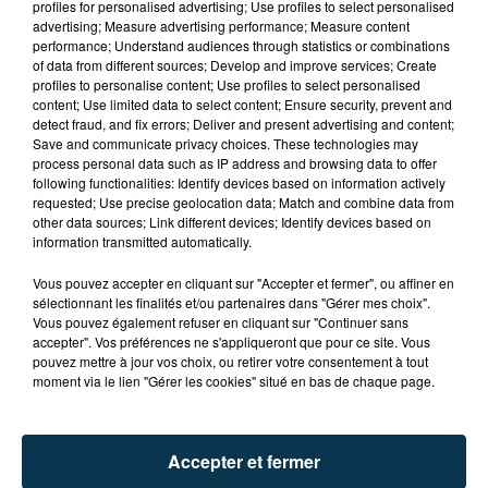
profiles for personalised advertising; Use profiles to select personalised
advertising; Measure advertising performance; Measure content
performance; Understand audiences through statistics or combinations
of data from different sources; Develop and improve services; Create
profiles to personalise content; Use profiles to select personalised
content; Use limited data to select content; Ensure security, prevent and
detect fraud, and fix errors; Deliver and present advertising and content;
Save and communicate privacy choices. These technologies may
process personal data such as IP address and browsing data to offer
following functionalities: Identify devices based on information actively
requested; Use precise geolocation data; Match and combine data from
TITRES DIFFUSÉS
other data sources; Link different devices; Identify devices based on
information transmitted automatically.
Vous pouvez accepter en cliquant sur "Accepter et fermer", ou affiner en
sélectionnant les finalités et/ou partenaires dans "Gérer mes choix".
6h57
6h57
6h51
6h51
Vous pouvez également refuser en cliquant sur "Continuer sans
accepter". Vos préférences ne s'appliqueront que pour ce site. Vous
pouvez mettre à jour vos choix, ou retirer votre consentement à tout
moment via le lien "Gérer les cookies" situé en bas de chaque page.
Accepter et fermer