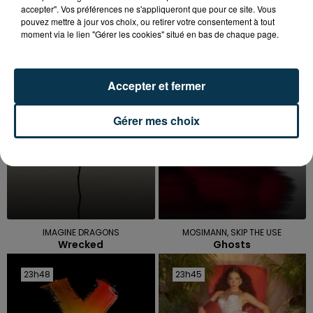
accepter". Vos préférences ne s'appliqueront que pour ce site. Vous
pouvez mettre à jour vos choix, ou retirer votre consentement à tout
moment via le lien "Gérer les cookies" situé en bas de chaque page.
TITRES DIFFUSÉS
Accepter et fermer
23h53
23h53
23h51
23h51
Gérer mes choix
IMAGINE DRAGONS
MOSIMANN, SKIP THE USE
Wrecked
Ghosts
23h48
23h48
23h45
23h45