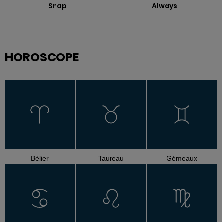
Snap
Always
HOROSCOPE
Bélier
Taureau
Gémeaux