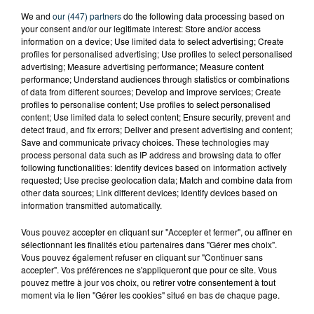
We and
our (447) partners
do the following data processing based on
your consent and/or our legitimate interest: Store and/or access
information on a device; Use limited data to select advertising; Create
profiles for personalised advertising; Use profiles to select personalised
advertising; Measure advertising performance; Measure content
performance; Understand audiences through statistics or combinations
of data from different sources; Develop and improve services; Create
profiles to personalise content; Use profiles to select personalised
content; Use limited data to select content; Ensure security, prevent and
detect fraud, and fix errors; Deliver and present advertising and content;
Save and communicate privacy choices. These technologies may
process personal data such as IP address and browsing data to offer
following functionalities: Identify devices based on information actively
QUI EST CET ANCIEN VERT QUI DÉBARQUE
requested; Use precise geolocation data; Match and combine data from
AVEC LE MAILLOT DE L'ASSE DANS...
other data sources; Link different devices; Identify devices based on
information transmitted automatically.
Vous pouvez accepter en cliquant sur "Accepter et fermer", ou affiner en
sélectionnant les finalités et/ou partenaires dans "Gérer mes choix".
Vous pouvez également refuser en cliquant sur "Continuer sans
accepter". Vos préférences ne s'appliqueront que pour ce site. Vous
pouvez mettre à jour vos choix, ou retirer votre consentement à tout
moment via le lien "Gérer les cookies" situé en bas de chaque page.