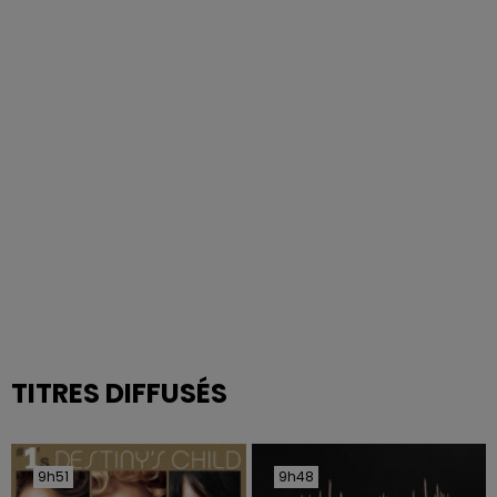
TITRES DIFFUSÉS
9h51
9h51
9h48
9h48