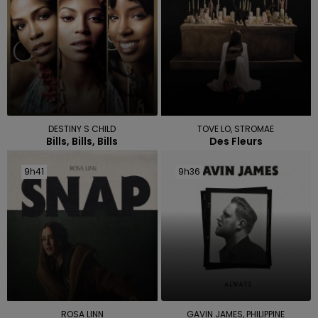
DESTINY S CHILD
TOVE LO, STROMAE
Bills, Bills, Bills
Des Fleurs
9h41
9h41
9h36
9h36
ROSA LINN
GAVIN JAMES, PHILIPPINE